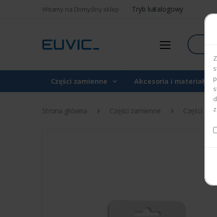
Tryb katalogowy
Witamy na Domyślny sklep
Szukaj
Z
s
p
Części zamienne
Akcesoria i materiały 
s
d
z
Strona główna
Części zamienne
Części do d