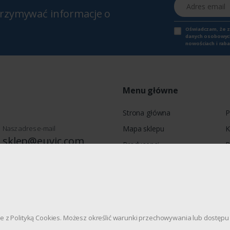
Adres email
otrzymywać informacje o
Oświadczam, że 
danych osobowych,
nowościach i raba
Menu główne
Strona główna
P
Nasz adres e-mail
Mapa sklepu
K
sklep@euvic.com
Producenci
P
Moje konto
wie, Jagiellońska 78, 03-301
dnie z Polityką Cookies. Możesz określić warunki przechowywania lub dostę