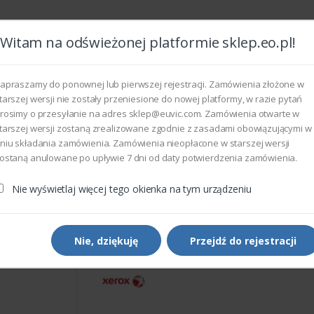
Witam na odświeżonej platformie sklep.eo.pl!
Wszyst
apraszamy do ponownej lub pierwszej rejestracji. Zamówienia złożone w
tarszej wersji nie zostały przeniesione do nowej platformy, w razie pytań
rosimy o przesyłanie na adres sklep@euvic.com. Zamówienia otwarte w
eksploatacyjne
tarszej wersji zostaną zrealizowane zgodnie z zasadami obowiązującymi w
niu składania zamówienia. Zamówienia nieopłacone w starszej wersji
ostaną anulowane po upływie 7 dni od daty potwierdzenia zamówienia.
rukarek i kopiarek
Xerox 050K50987 - OFFSET CATCH TRAY A
Nie wyświetlaj więcej tego okienka na tym urządzeniu
Części do drukarek i kopiarek
Xerox 050K50987 - OFFSET
CATCH TRAY ASSEMBLY
Nie, dziękuję
Przejdź do rejestracji