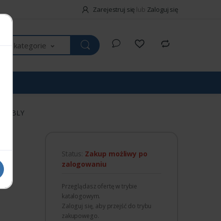
Zarejestruj się
lub
Zaloguj się
kie kategorie
SSEMBLY
Status:
Zakup możliwy po
zalogowaniu
Przeglądasz ofertę w trybie
katalogowym.
Zaloguj się, aby przejść do trybu
zakupowego.