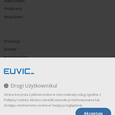
Mapa sklepu
Producenci
Moje konto
Promocje
Kontakt
Przechowalnia
Porównywarka
Drogi Użytkowniku!
Regulamin
Strona korzysta z plików cookie w celu realizacji usług zgodnie z
Polityka prywatności
Polityką Cookies. Możesz określić warunki przechowywania lub
dostępu mechanizmu cookie w Twojej przeglądarce.
Akceptuję