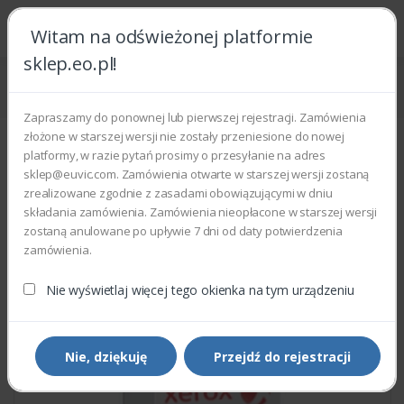
Witam na odświeżonej platformie
sklep.eo.pl!
Strona główna
Części zamienne
Części do drukarek i kopiarek
Xerox 050K59422 - TRAY 3 ASSEMBLY
Zapraszamy do ponownej lub pierwszej rejestracji. Zamówienia
złożone w starszej wersji nie zostały przeniesione do nowej
platformy, w razie pytań prosimy o przesyłanie na adres
sklep@euvic.com. Zamówienia otwarte w starszej wersji zostaną
zrealizowane zgodnie z zasadami obowiązującymi w dniu
składania zamówienia. Zamówienia nieopłacone w starszej wersji
zostaną anulowane po upływie 7 dni od daty potwierdzenia
zamówienia.
Nie wyświetlaj więcej tego okienka na tym urządzeniu
Nie, dziękuję
Przejdź do rejestracji