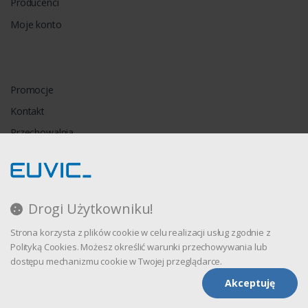
Producenci
Moje konto
Promocje
Kontakt
Przechowalnia
Porównywarka
Drogi Użytkowniku!
Regulamin
Strona korzysta z plików cookie w celu realizacji usług zgodnie z
Polityka prywatności
Polityką Cookies. Możesz określić warunki przechowywania lub
dostępu mechanizmu cookie w Twojej przeglądarce.
Akceptuję
Oprogramowanie sklepu internetowego dostarcza
CStore.pl