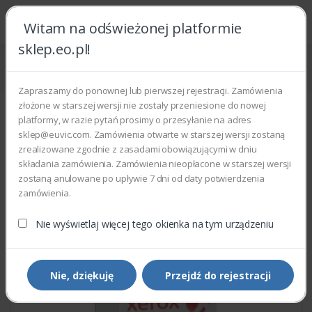
Witam na odświeżonej platformie
sklep.eo.pl!
Strona główna
Części zamienne
Części do drukarek i kopiarek
Xerox 053K04960 - OZONE FILTER
Zapraszamy do ponownej lub pierwszej rejestracji. Zamówienia
złożone w starszej wersji nie zostały przeniesione do nowej
platformy, w razie pytań prosimy o przesyłanie na adres
sklep@euvic.com. Zamówienia otwarte w starszej wersji zostaną
zrealizowane zgodnie z zasadami obowiązującymi w dniu
składania zamówienia. Zamówienia nieopłacone w starszej wersji
zostaną anulowane po upływie 7 dni od daty potwierdzenia
zamówienia.
Nie wyświetlaj więcej tego okienka na tym urządzeniu
Nie, dziękuję
Przejdź do rejestracji