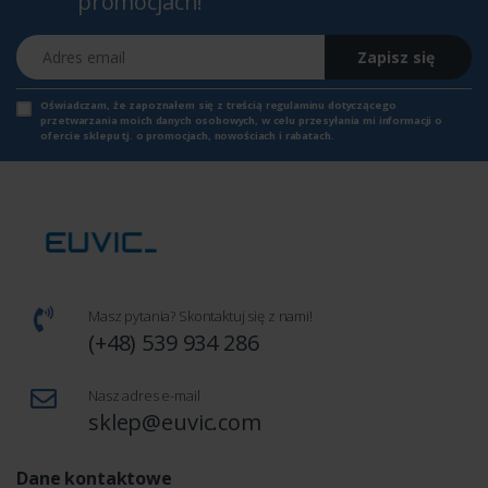
promocjach!
Adres email
Zapisz się
Oświadczam, że zapoznałem się z
treścią regulaminu
dotyczącego
przetwarzania moich danych osobowych, w celu przesyłania mi informacji o
ofercie sklepu tj. o promocjach, nowościach i rabatach.
Masz pytania? Skontaktuj się z nami!
(+48) 539 934 286
Nasz adres e-mail
sklep@euvic.com
Dane kontaktowe