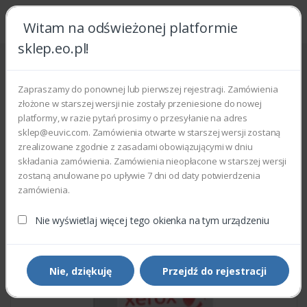
Witam na odświeżonej platformie
sklep.eo.pl!
Strona główna
Części zamienne
Części do drukarek i kopiarek
Xerox 053K91910 - OZONE FILTER
Zapraszamy do ponownej lub pierwszej rejestracji. Zamówienia
złożone w starszej wersji nie zostały przeniesione do nowej
platformy, w razie pytań prosimy o przesyłanie na adres
sklep@euvic.com. Zamówienia otwarte w starszej wersji zostaną
zrealizowane zgodnie z zasadami obowiązującymi w dniu
składania zamówienia. Zamówienia nieopłacone w starszej wersji
zostaną anulowane po upływie 7 dni od daty potwierdzenia
zamówienia.
Nie wyświetlaj więcej tego okienka na tym urządzeniu
Nie, dziękuję
Przejdź do rejestracji