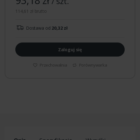
93,18 zł
/ szt.
114,61 zł brutto
Dostawa od
20,32 zł
Zaloguj się
Przechowalnia
Porównywarka