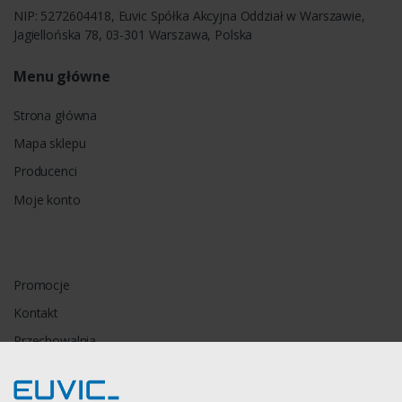
NIP: 5272604418, Euvic Spółka Akcyjna Oddział w Warszawie,
Jagiellońska 78, 03-301 Warszawa, Polska
Menu główne
Strona główna
Mapa sklepu
Producenci
Moje konto
Promocje
Kontakt
Przechowalnia