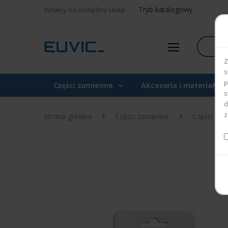
Tryb katalogowy
Witamy na Domyślny sklep
Szukaj
Z
s
p
Części zamienne
Akcesoria i materiały 
s
d
z
Strona główna
Części zamienne
Części do d