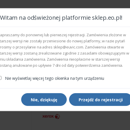
Witam na odświeżonej platformie sklep.eo.pl!
Wszyst
apraszamy do ponownej lub pierwszej rejestracji. Zamówienia złożone w
tarszej wersji nie zostały przeniesione do nowej platformy, w razie pytań
rosimy o przesyłanie na adres sklep@euvic.com. Zamówienia otwarte w
eksploatacyjne
tarszej wersji zostaną zrealizowane zgodnie z zasadami obowiązującymi w
niu składania zamówienia. Zamówienia nieopłacone w starszej wersji
ostaną anulowane po upływie 7 dni od daty potwierdzenia zamówienia.
rukarek i kopiarek
Xerox 059E03290 - 1ST BTR ROLL
Nie wyświetlaj więcej tego okienka na tym urządzeniu
Części do drukarek i kopiarek
Xerox 059E03290 - 1ST BT
ROLL
Nie, dziękuję
Przejdź do rejestracji