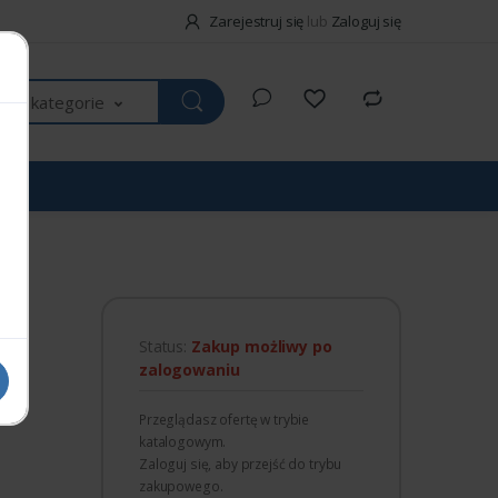
Zarejestruj się
lub
Zaloguj się
kie kategorie
R
Status:
Zakup możliwy po
zalogowaniu
Przeglądasz ofertę w trybie
katalogowym.
Zaloguj się, aby przejść do trybu
zakupowego.