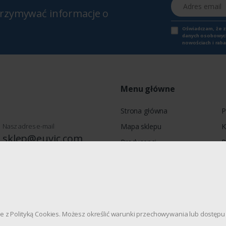
Adres email
otrzymywać informacje o
Oświadczam, że 
danych osobowych,
nowościach i raba
Menu główne
Strona główna
P
Nasz adres e-mail
Mapa sklepu
K
sklep@euvic.com
Producenci
P
Moje konto
wie, Jagiellońska 78, 03-301
dnie z Polityką Cookies. Możesz określić warunki przechowywania lub dostę