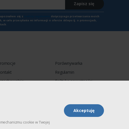
Zapisz się
zapoznałem się z
treścią regulaminu
dotyczącego przetwarzania moich
 w celu przesyłania mi informacji o ofercie sklepu tj. o promocjach,
tach.
romocje
Porównywarka
ontakt
Regulamin
rzechowalnia
Polityka prywatności
Akceptuję
pu mechanizmu cookie w Twojej