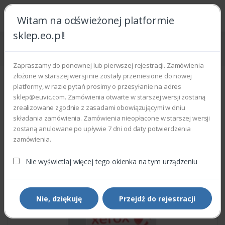
Witam na odświeżonej platformie
sklep.eo.pl!
Strona główna
Części zamienne
Części do drukarek i kopiarek
Xerox 059K31092 - TAKE AWAY ROLL
Zapraszamy do ponownej lub pierwszej rejestracji. Zamówienia
złożone w starszej wersji nie zostały przeniesione do nowej
platformy, w razie pytań prosimy o przesyłanie na adres
sklep@euvic.com. Zamówienia otwarte w starszej wersji zostaną
zrealizowane zgodnie z zasadami obowiązującymi w dniu
składania zamówienia. Zamówienia nieopłacone w starszej wersji
zostaną anulowane po upływie 7 dni od daty potwierdzenia
zamówienia.
Nie wyświetlaj więcej tego okienka na tym urządzeniu
Nie, dziękuję
Przejdź do rejestracji