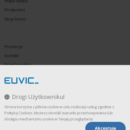
Mapa sklepu
Producenci
Moje konto
Promocje
Kontakt
Przechowalnia
Porównywarka
Drogi Użytkowniku!
Regulamin
Strona korzysta z plików cookie w celu realizacji usług zgodnie z
Polityka prywatności
Polityką Cookies. Możesz określić warunki przechowywania lub
dostępu mechanizmu cookie w Twojej przeglądarce.
Akceptuję