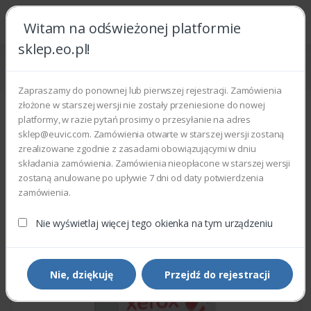
Witam na odświeżonej platformie
sklep.eo.pl!
Strona główna
Części zamienne
Części do drukarek i kopiarek
Xerox 059K33870 - FEED ROLL ASSEMBLY
Zapraszamy do ponownej lub pierwszej rejestracji. Zamówienia
złożone w starszej wersji nie zostały przeniesione do nowej
platformy, w razie pytań prosimy o przesyłanie na adres
sklep@euvic.com. Zamówienia otwarte w starszej wersji zostaną
zrealizowane zgodnie z zasadami obowiązującymi w dniu
składania zamówienia. Zamówienia nieopłacone w starszej wersji
zostaną anulowane po upływie 7 dni od daty potwierdzenia
zamówienia.
Nie wyświetlaj więcej tego okienka na tym urządzeniu
Nie, dziękuję
Przejdź do rejestracji