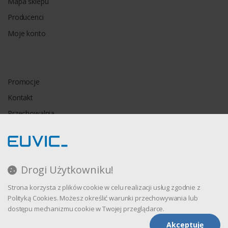
Mapa sklepu
Producenci
Moje konto
Promocje
Kontakt
Przechowalnia
Porównywarka
Drogi Użytkowniku!
Regulamin
Strona korzysta z plików cookie w celu realizacji usług zgodnie z
Polityka prywatności
Polityką Cookies. Możesz określić warunki przechowywania lub
dostępu mechanizmu cookie w Twojej przeglądarce.
Akceptuję