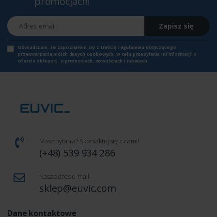
promocjach!
Adres email
Zapisz się
Oświadczam, że zapoznałem się z
treścią regulaminu
dotyczącego
przetwarzania moich danych osobowych, w celu przesyłania mi informacji o
ofercie sklepu tj. o promocjach, nowościach i rabatach.
Masz pytania? Skontaktuj się z nami!
(+48) 539 934 286
Nasz adres e-mail
sklep@euvic.com
Dane kontaktowe