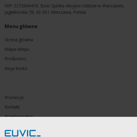
NIP: 5272604418, Euvic Spółka Akcyjna Oddział w Warszawie,
Jagiellońska 78, 03-301 Warszawa, Polska
Menu główne
Strona główna
Mapa sklepu
Producenci
Moje konto
Promocje
Kontakt
Przechowalnia