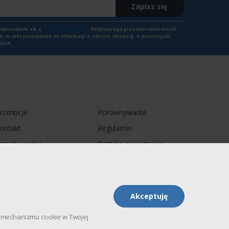
Zapisz się
zapoznałem się z
treścią regulaminu
dotyczącego przetwarzania moich
 w celu przesyłania mi informacji o ofercie sklepu tj. o promocjach,
tach.
romocje
Porównywarka
ontakt
Regulamin
rzechowalnia
Polityka prywatności
Akceptuję
pu mechanizmu cookie w Twojej