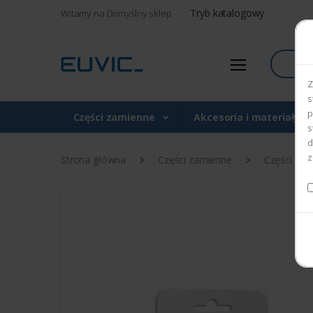
Tryb katalogowy
Witamy na Domyślny sklep
Szukaj
Z
s
p
Części zamienne
Akcesoria i materiały 
s
d
z
Strona główna
Części zamienne
Części do d