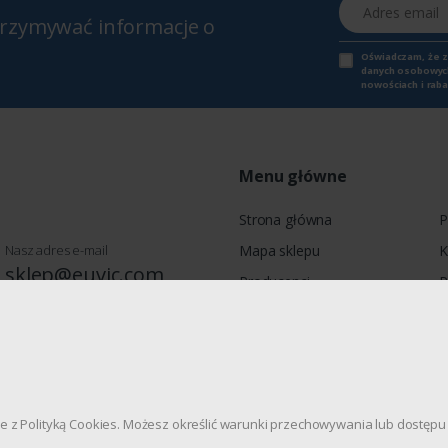
Adres email
otrzymywać informacje o
Oświadczam, że 
danych osobowych,
nowościach i raba
Menu główne
Strona główna
P
Nasz adres e-mail
Mapa sklepu
K
sklep@euvic.com
Producenci
P
Moje konto
wie, Jagiellońska 78, 03-301
dnie z Polityką Cookies. Możesz określić warunki przechowywania lub dostę