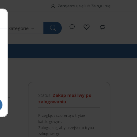
Zarejestruj się
lub
Zaloguj się
kie kategorie
OLL
Status:
Zakup możliwy po
zalogowaniu
Przeglądasz ofertę w trybie
katalogowym.
Zaloguj się, aby przejść do trybu
zakupowego.