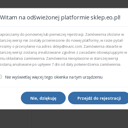
Witam na odświeżonej platformie sklep.eo.pl!
Wszyst
apraszamy do ponownej lub pierwszej rejestracji. Zamówienia złożone w
tarszej wersji nie zostały przeniesione do nowej platformy, w razie pytań
rosimy o przesyłanie na adres sklep@euvic.com. Zamówienia otwarte w
eksploatacyjne
tarszej wersji zostaną zrealizowane zgodnie z zasadami obowiązującymi w
niu składania zamówienia. Zamówienia nieopłacone w starszej wersji
ostaną anulowane po upływie 7 dni od daty potwierdzenia zamówienia.
rukarek i kopiarek
Xerox 059K40654 - FEED ROLL
Nie wyświetlaj więcej tego okienka na tym urządzeniu
Części do drukarek i kopiarek
Xerox 059K40654 - FEED R
Nie, dziękuję
Przejdź do rejestracji