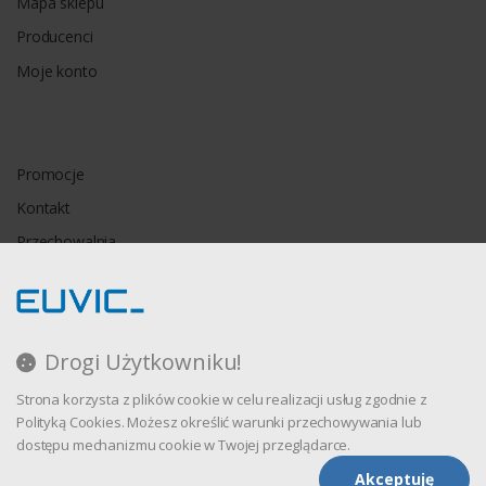
Mapa sklepu
Producenci
Moje konto
Promocje
Kontakt
Przechowalnia
Porównywarka
Drogi Użytkowniku!
Regulamin
Strona korzysta z plików cookie w celu realizacji usług zgodnie z
Polityka prywatności
Polityką Cookies. Możesz określić warunki przechowywania lub
dostępu mechanizmu cookie w Twojej przeglądarce.
Akceptuję