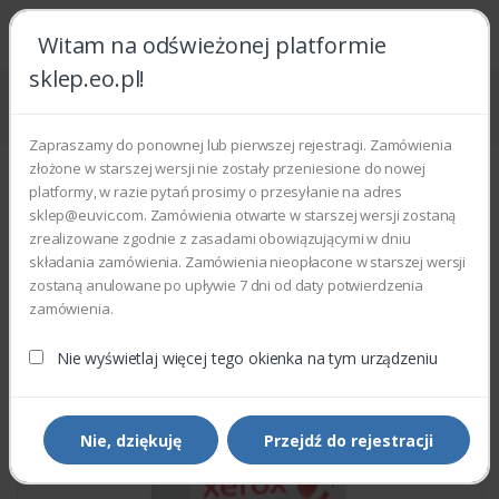
Witam na odświeżonej platformie
sklep.eo.pl!
Strona główna
Części zamienne
Części do drukarek i kopiarek
Xerox 059K70070 - TAR SHAFT ASSEMBLY
Zapraszamy do ponownej lub pierwszej rejestracji. Zamówienia
złożone w starszej wersji nie zostały przeniesione do nowej
platformy, w razie pytań prosimy o przesyłanie na adres
sklep@euvic.com. Zamówienia otwarte w starszej wersji zostaną
zrealizowane zgodnie z zasadami obowiązującymi w dniu
składania zamówienia. Zamówienia nieopłacone w starszej wersji
zostaną anulowane po upływie 7 dni od daty potwierdzenia
zamówienia.
Nie wyświetlaj więcej tego okienka na tym urządzeniu
Nie, dziękuję
Przejdź do rejestracji