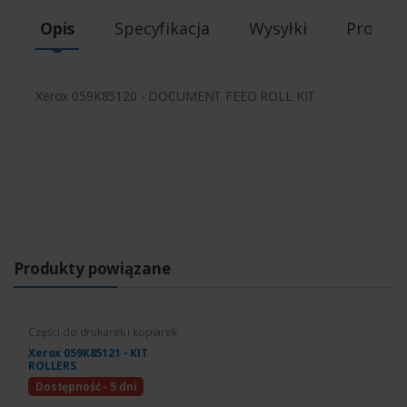
Opis
Specyfikacja
Wysyłki
Produk
Xerox 059K85120 - DOCUMENT FEED ROLL KIT
Produkty powiązane
Części do drukarek i kopiarek
Xerox 059K85121 - KIT
ROLLERS
Dostępność - 5 dni