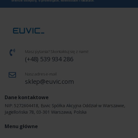
ofercie sklepu tj. o promocjach, nowościach i rabatach.
Masz pytania? Skontaktuj się z nami!
(+48) 539 934 286
Nasz adres e-mail
sklep@euvic.com
Dane kontaktowe
NIP: 5272604418, Euvic Spółka Akcyjna Oddział w Warszawie,
Jagiellońska 78, 03-301 Warszawa, Polska
Menu główne