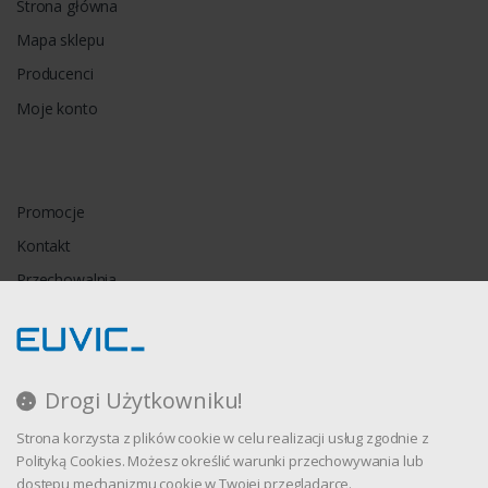
Strona główna
Mapa sklepu
Producenci
Moje konto
Promocje
Kontakt
Przechowalnia
Porównywarka
Drogi Użytkowniku!
Regulamin
Strona korzysta z plików cookie w celu realizacji usług zgodnie z
Polityka prywatności
Polityką Cookies. Możesz określić warunki przechowywania lub
dostępu mechanizmu cookie w Twojej przeglądarce.