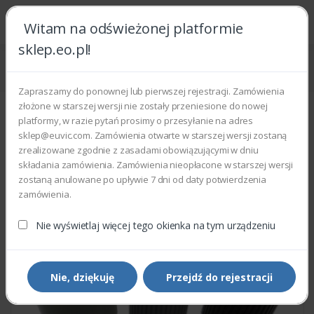
Witam na odświeżonej platformie
sklep.eo.pl!
Strona główna
Części zamienne
Części do drukarek i kopiarek
Xerox 059K85120 - DOCUMENT FEED ROLL KIT
Zapraszamy do ponownej lub pierwszej rejestracji. Zamówienia
złożone w starszej wersji nie zostały przeniesione do nowej
platformy, w razie pytań prosimy o przesyłanie na adres
sklep@euvic.com. Zamówienia otwarte w starszej wersji zostaną
zrealizowane zgodnie z zasadami obowiązującymi w dniu
składania zamówienia. Zamówienia nieopłacone w starszej wersji
zostaną anulowane po upływie 7 dni od daty potwierdzenia
zamówienia.
Nie wyświetlaj więcej tego okienka na tym urządzeniu
Nie, dziękuję
Przejdź do rejestracji