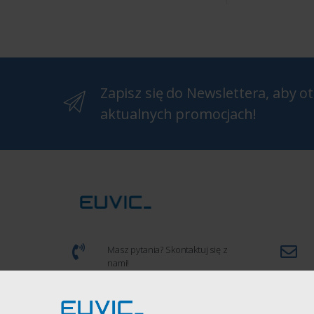
Zapisz się do Newslettera, aby 
aktualnych promocjach!
Masz pytania? Skontaktuj się z
nami!
(+48) 539 934 286