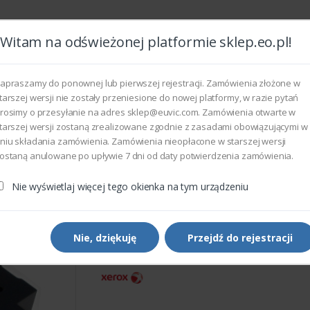
Witam na odświeżonej platformie sklep.eo.pl!
Wszyst
apraszamy do ponownej lub pierwszej rejestracji. Zamówienia złożone w
tarszej wersji nie zostały przeniesione do nowej platformy, w razie pytań
rosimy o przesyłanie na adres sklep@euvic.com. Zamówienia otwarte w
eksploatacyjne
tarszej wersji zostaną zrealizowane zgodnie z zasadami obowiązującymi w
niu składania zamówienia. Zamówienia nieopłacone w starszej wersji
ostaną anulowane po upływie 7 dni od daty potwierdzenia zamówienia.
rukarek i kopiarek
Xerox 101K62530 - PKG ASSEMBLY FAX LT
Nie wyświetlaj więcej tego okienka na tym urządzeniu
Części do drukarek i kopiarek
Xerox 101K62530 - PKG
ASSEMBLY FAX LT
Nie, dziękuję
Przejdź do rejestracji