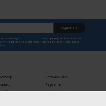
Zapisz się
zapoznałem się z
treścią regulaminu
dotyczącego przetwarzania moich
 w celu przesyłania mi informacji o ofercie sklepu tj. o promocjach,
tach.
romocje
Porównywarka
ontakt
Regulamin
rzechowalnia
Polityka prywatności