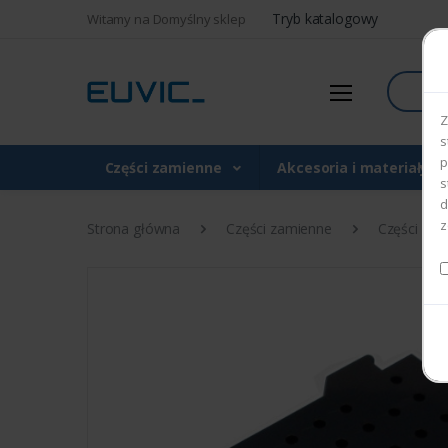
Tryb katalogowy
Witamy na Domyślny sklep
Szukaj
Z
s
p
Części zamienne
Akcesoria i materiały 
s
d
z
Strona główna
Części zamienne
Części do d