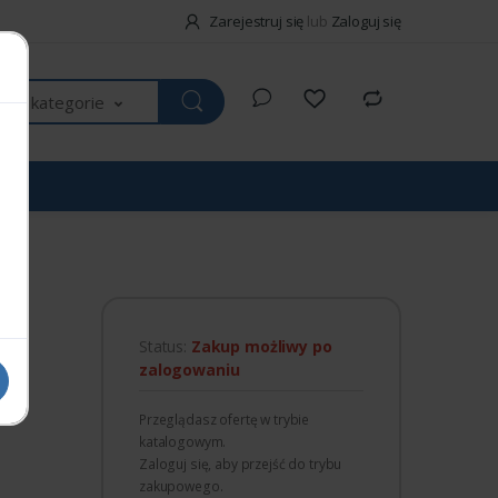
Zarejestruj się
lub
Zaloguj się
kie kategorie
Status:
Zakup możliwy po
zalogowaniu
Przeglądasz ofertę w trybie
katalogowym.
Zaloguj się, aby przejść do trybu
zakupowego.