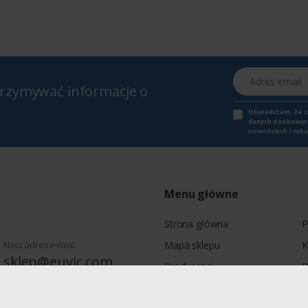
Adres email
otrzymywać informacje o
Oświadczam, że 
danych osobowych,
nowościach i raba
Menu główne
Strona główna
P
Nasz adres e-mail
Mapa sklepu
K
sklep@euvic.com
Producenci
P
Moje konto