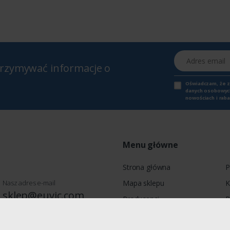
Adres email
otrzymywać informacje o
Oświadczam, że 
danych osobowych,
nowościach i raba
Menu główne
Strona główna
P
Nasz adres e-mail
Mapa sklepu
K
sklep@euvic.com
Producenci
P
Moje konto