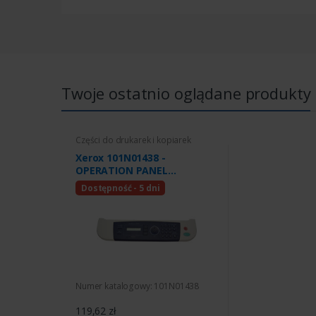
Twoje ostatnio oglądane produkty
Części do drukarek i kopiarek
Xerox 101N01438 -
OPERATION PANEL
ASSEMBLY (COVER)
Dostępność - 5 dni
Numer katalogowy: 101N01438
119,62 zł