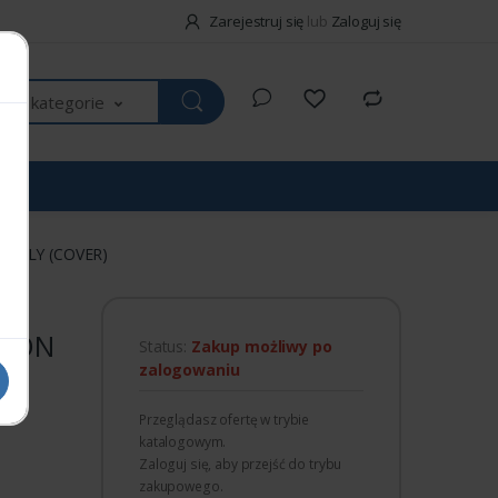
Zarejestruj się
lub
Zaloguj się
kie kategorie
EMBLY (COVER)
TION
Status:
Zakup możliwy po
zalogowaniu
Przeglądasz ofertę w trybie
katalogowym.
Zaloguj się, aby przejść do trybu
zakupowego.