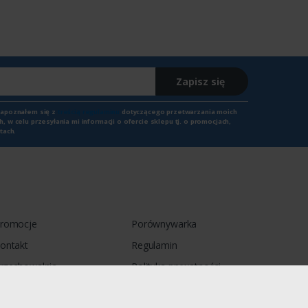
Zapisz się
zapoznałem się z
treścią regulaminu
dotyczącego przetwarzania moich
 w celu przesyłania mi informacji o ofercie sklepu tj. o promocjach,
tach.
romocje
Porównywarka
ontakt
Regulamin
rzechowalnia
Polityka prywatności