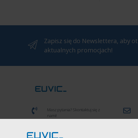
Zapisz się do Newslettera, aby 
aktualnych promocjach!
Masz pytania? Skontaktuj się z
nami!
(+48) 539 934 286