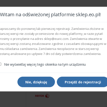
Witam na odświeżonej platformie sklep.eo.pl!
Wszyst
apraszamy do ponownej lub pierwszej rejestracji. Zamówienia złożone w
tarszej wersji nie zostały przeniesione do nowej platformy, w razie pytań
rosimy o przesyłanie na adres sklep@euvic.com. Zamówienia otwarte w
eksploatacyjne
tarszej wersji zostaną zrealizowane zgodnie z zasadami obowiązującymi w
niu składania zamówienia. Zamówienia nieopłacone w starszej wersji
ostaną anulowane po upływie 7 dni od daty potwierdzenia zamówienia.
rukarek i kopiarek
Xerox 101N01438 - OPERATION PANEL ASS
Nie wyświetlaj więcej tego okienka na tym urządzeniu
Części do drukarek i kopiarek
Xerox 101N01438 - OPERA
PANEL ASSEMBLY (COVER)
Nie, dziękuję
Przejdź do rejestracji