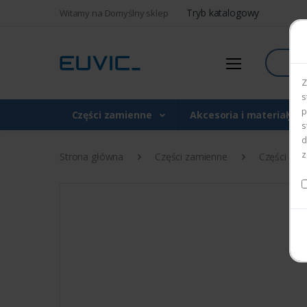
Tryb katalogowy
Witamy na Domyślny sklep
Szukaj
Z
s
p
Części zamienne
Akcesoria i materiały 
s
d
z
Strona główna
Części zamienne
Części do d