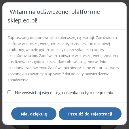
Witam na odświeżonej platformie
sklep.eo.pl!
Strona główna
Części zamienne
Części do drukarek i kopiarek
Xerox 101N01439 - CONTROL PANEL
Zapraszamy do ponownej lub pierwszej rejestracji. Zamówienia
złożone w starszej wersji nie zostały przeniesione do nowej
platformy, w razie pytań prosimy o przesyłanie na adres
sklep@euvic.com. Zamówienia otwarte w starszej wersji zostaną
zrealizowane zgodnie z zasadami obowiązującymi w dniu
składania zamówienia. Zamówienia nieopłacone w starszej wersji
zostaną anulowane po upływie 7 dni od daty potwierdzenia
zamówienia.
Nie wyświetlaj więcej tego okienka na tym urządzeniu
Nie, dziękuję
Przejdź do rejestracji