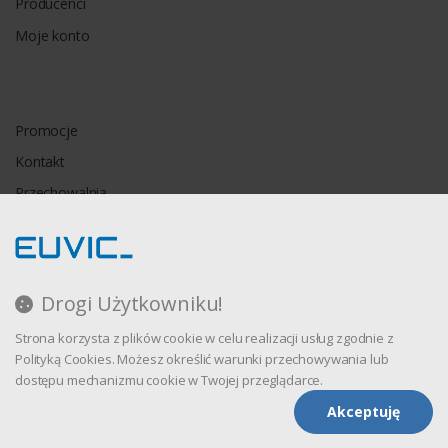
Producenci
Moje konto
Promocje
Kontakt
Przechowalnia
Porównywarka
Drogi Użytkowniku!
Regulamin
Strona korzysta z plików cookie w celu realizacji usług zgodnie z
Polityka prywatności
Polityką Cookies. Możesz określić warunki przechowywania lub
dostępu mechanizmu cookie w Twojej przeglądarce.
Akceptuję
Oprogramowanie sklepu internetowego dostarcza
CStore.pl