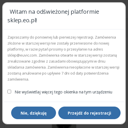
Witam na odświeżonej platformie
sklep.eo.pl!
Strona główna
Części zamienne
Części do drukarek i kopiarek
Xerox 101N01466 - CONTROL PANEL COVER
Zapraszamy do ponownej lub pierwszej rejestracji. Zamówienia
złożone w starszej wersji nie zostały przeniesione do nowej
platformy, w razie pytań prosimy o przesyłanie na adres
sklep@euvic.com. Zamówienia otwarte w starszej wersji zostaną
zrealizowane zgodnie z zasadami obowiązującymi w dniu
składania zamówienia. Zamówienia nieopłacone w starszej wersji
zostaną anulowane po upływie 7 dni od daty potwierdzenia
zamówienia.
Nie wyświetlaj więcej tego okienka na tym urządzeniu
Nie, dziękuję
Przejdź do rejestracji