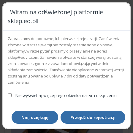
Witam na odświeżonej platformie
sklep.eo.pl!
Strona główna
Części zamienne
Części do drukarek i kopiarek
Xerox 105K24440 - POWER BOARD LVPS 220V
Zapraszamy do ponownej lub pierwszej rejestracji. Zamówienia
złożone w starszej wersji nie zostały przeniesione do nowej
platformy, w razie pytań prosimy o przesyłanie na adres
sklep@euvic.com. Zamówienia otwarte w starszej wersji zostaną
zrealizowane zgodnie z zasadami obowiązującymi w dniu
składania zamówienia. Zamówienia nieopłacone w starszej wersji
zostaną anulowane po upływie 7 dni od daty potwierdzenia
zamówienia.
Nie wyświetlaj więcej tego okienka na tym urządzeniu
Nie, dziękuję
Przejdź do rejestracji