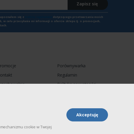
Zapisz się
zapoznałem się z
treścią regulaminu
dotyczącego przetwarzania moich
 w celu przesyłania mi informacji o ofercie sklepu tj. o promocjach,
tach.
romocje
Porównywarka
ontakt
Regulamin
rzechowalnia
Polityka prywatności
Akceptuję
pu mechanizmu cookie w Twojej