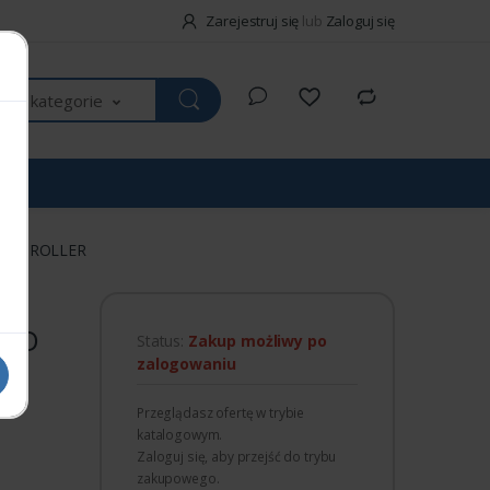
Zarejestruj się
lub
Zaloguj się
kie kategorie
CONTROLLER
AND
Status:
Zakup możliwy po
zalogowaniu
Przeglądasz ofertę w trybie
katalogowym.
Zaloguj się, aby przejść do trybu
zakupowego.