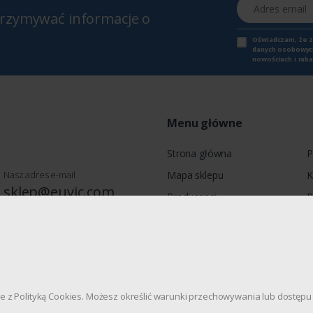
Adres email
otrzymywać informacje o
Oświadczam, że 
danych osobowych,
nowościach i raba
Menu główne
Strona główna
P
Nasz adres e-mail
Mapa sklepu
K
sklep@euvic.com
Producenci
P
Moje konto
wie, Jagiellońska 78, 03-301
dnie z Polityką Cookies. Możesz określić warunki przechowywania lub dostę