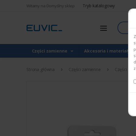
Tryb katalogowy
Witamy na Domyślny sklep
Szukaj
Z
s
p
Części zamienne
Akcesoria i materiały 
s
d
z
Strona główna
Części zamienne
Części do d