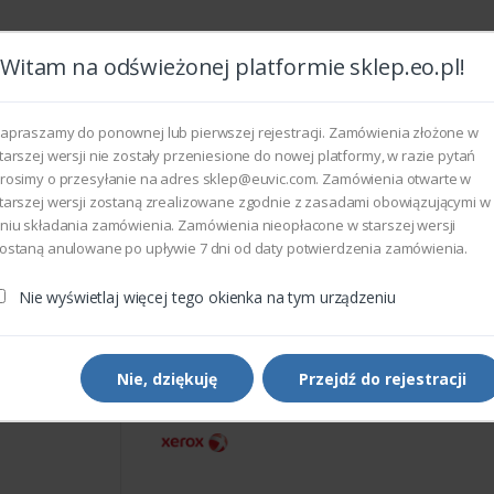
Witam na odświeżonej platformie sklep.eo.pl!
Wszyst
apraszamy do ponownej lub pierwszej rejestracji. Zamówienia złożone w
tarszej wersji nie zostały przeniesione do nowej platformy, w razie pytań
rosimy o przesyłanie na adres sklep@euvic.com. Zamówienia otwarte w
eksploatacyjne
tarszej wersji zostaną zrealizowane zgodnie z zasadami obowiązującymi w
niu składania zamówienia. Zamówienia nieopłacone w starszej wersji
ostaną anulowane po upływie 7 dni od daty potwierdzenia zamówienia.
rukarek i kopiarek
Xerox 105K28170 - COPELAND NETWORK 
Nie wyświetlaj więcej tego okienka na tym urządzeniu
Części do drukarek i kopiarek
Xerox 105K28170 - COPEL
NETWORK CONTROLLER
Nie, dziękuję
Przejdź do rejestracji