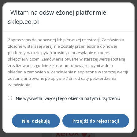
Witam na odświeżonej platformie
sklep.eo.pl!
Strona główna
Części zamienne
Części do drukarek i kopiarek
Xerox 105N02167 - POWER SUPPLY
Zapraszamy do ponownej lub pierwszej rejestracji. Zamówienia
złożone w starszej wersji nie zostały przeniesione do nowej
platformy, w razie pytań prosimy o przesyłanie na adres
sklep@euvic.com. Zamówienia otwarte w starszej wersji zostaną
zrealizowane zgodnie z zasadami obowiązującymi w dniu
składania zamówienia. Zamówienia nieopłacone w starszej wersji
zostaną anulowane po upływie 7 dni od daty potwierdzenia
zamówienia.
Nie wyświetlaj więcej tego okienka na tym urządzeniu
Nie, dziękuję
Przejdź do rejestracji