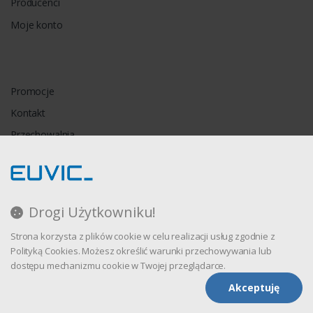
Producenci
Moje konto
Promocje
Kontakt
Przechowalnia
Porównywarka
Drogi Użytkowniku!
Regulamin
Strona korzysta z plików cookie w celu realizacji usług zgodnie z
Polityka prywatności
Polityką Cookies. Możesz określić warunki przechowywania lub
dostępu mechanizmu cookie w Twojej przeglądarce.
Akceptuję
Oprogramowanie sklepu internetowego dostarcza
CStore.pl