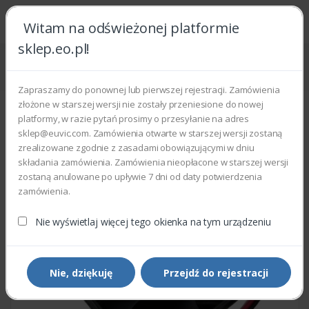
Witam na odświeżonej platformie
sklep.eo.pl!
Strona główna
Części zamienne
Części do drukarek i kopiarek
Xerox 107K02811 - HEAT-SINK & FAN
Zapraszamy do ponownej lub pierwszej rejestracji. Zamówienia
złożone w starszej wersji nie zostały przeniesione do nowej
platformy, w razie pytań prosimy o przesyłanie na adres
sklep@euvic.com. Zamówienia otwarte w starszej wersji zostaną
zrealizowane zgodnie z zasadami obowiązującymi w dniu
składania zamówienia. Zamówienia nieopłacone w starszej wersji
zostaną anulowane po upływie 7 dni od daty potwierdzenia
zamówienia.
Nie wyświetlaj więcej tego okienka na tym urządzeniu
Nie, dziękuję
Przejdź do rejestracji