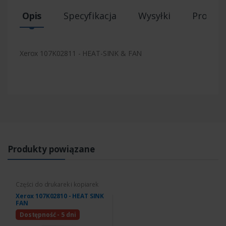
Opis
Specyfikacja
Wysyłki
Produk
Xerox 107K02811 - HEAT-SINK & FAN
Produkty powiązane
Części do drukarek i kopiarek
Xerox 107K02810 - HEAT SINK
FAN
Dostępność - 5 dni