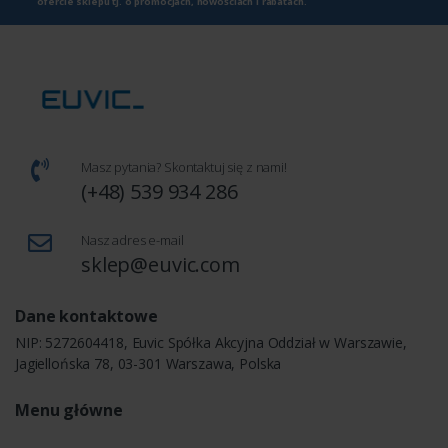
ofercie sklepu tj. o promocjach, nowościach i rabatach.
Masz pytania? Skontaktuj się z nami!
(+48) 539 934 286
Nasz adres e-mail
sklep@euvic.com
Dane kontaktowe
NIP: 5272604418, Euvic Spółka Akcyjna Oddział w Warszawie,
Jagiellońska 78, 03-301 Warszawa, Polska
Menu główne