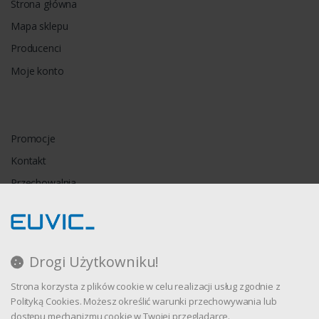
Strona główna
Mapa sklepu
Producenci
Moje konto
Promocje
Kontakt
Przechowalnia
Porównywarka
Drogi Użytkowniku!
Regulamin
Strona korzysta z plików cookie w celu realizacji usług zgodnie z
Polityka prywatności
Polityką Cookies. Możesz określić warunki przechowywania lub
dostępu mechanizmu cookie w Twojej przeglądarce.