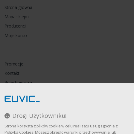
Strona główna
Mapa sklepu
Producenci
Moje konto
Promocje
Kontakt
Przechowalnia
Porównywarka
Drogi Użytkowniku!
Regulamin
Strona korzysta z plików cookie w celu realizacji usług zgodnie z
Polityka prywatności
Polityką Cookies. Możesz określić warunki przechowywania lub