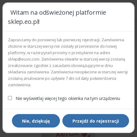
Witam na odświeżonej platformie
sklep.eo.pl!
Strona główna
Części zamienne
Części do drukarek i kopiarek
Xerox 120E29540 - FEED SENS ACTUATOR
Zapraszamy do ponownej lub pierwszej rejestracji. Zamówienia
złożone w starszej wersji nie zostały przeniesione do nowej
platformy, w razie pytań prosimy o przesyłanie na adres
sklep@euvic.com. Zamówienia otwarte w starszej wersji zostaną
zrealizowane zgodnie z zasadami obowiązującymi w dniu
składania zamówienia. Zamówienia nieopłacone w starszej wersji
zostaną anulowane po upływie 7 dni od daty potwierdzenia
zamówienia.
Nie wyświetlaj więcej tego okienka na tym urządzeniu
Nie, dziękuję
Przejdź do rejestracji