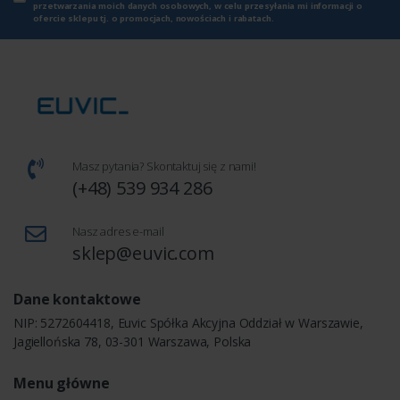
przetwarzania moich danych osobowych, w celu przesyłania mi informacji o
ofercie sklepu tj. o promocjach, nowościach i rabatach.
Masz pytania? Skontaktuj się z nami!
(+48) 539 934 286
Nasz adres e-mail
sklep@euvic.com
Dane kontaktowe
NIP: 5272604418, Euvic Spółka Akcyjna Oddział w Warszawie,
Jagiellońska 78, 03-301 Warszawa, Polska
Menu główne