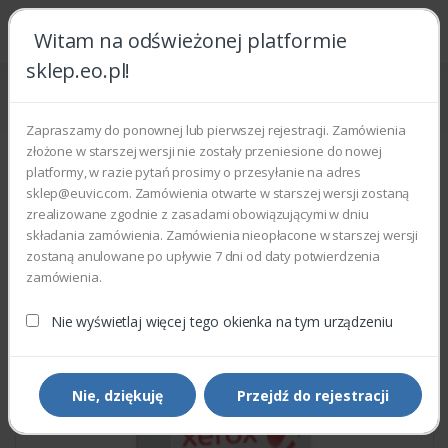
Witam na odświeżonej platformie
sklep.eo.pl!
Strona główna
Części zamienne
Części do drukarek i kopiarek
Xerox 121K32730 - TAKE AWAY ROLL CLUTCH
Zapraszamy do ponownej lub pierwszej rejestracji. Zamówienia
złożone w starszej wersji nie zostały przeniesione do nowej
platformy, w razie pytań prosimy o przesyłanie na adres
sklep@euvic.com. Zamówienia otwarte w starszej wersji zostaną
zrealizowane zgodnie z zasadami obowiązującymi w dniu
składania zamówienia. Zamówienia nieopłacone w starszej wersji
zostaną anulowane po upływie 7 dni od daty potwierdzenia
zamówienia.
Nie wyświetlaj więcej tego okienka na tym urządzeniu
Nie, dziękuję
Przejdź do rejestracji