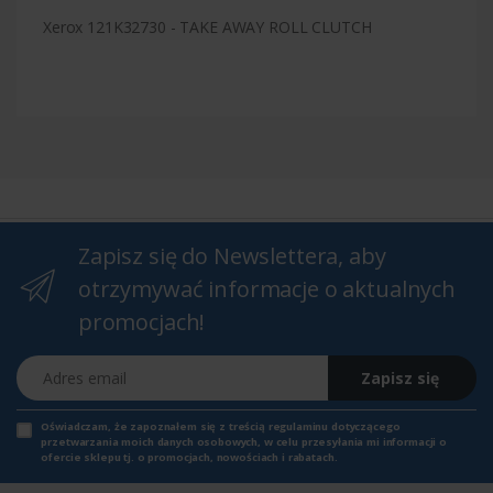
Xerox 121K32730 - TAKE AWAY ROLL CLUTCH
Zapisz się do Newslettera, aby
otrzymywać informacje o aktualnych
promocjach!
Adres email
Zapisz się
Oświadczam, że zapoznałem się z
treścią regulaminu
dotyczącego
przetwarzania moich danych osobowych, w celu przesyłania mi informacji o
ofercie sklepu tj. o promocjach, nowościach i rabatach.