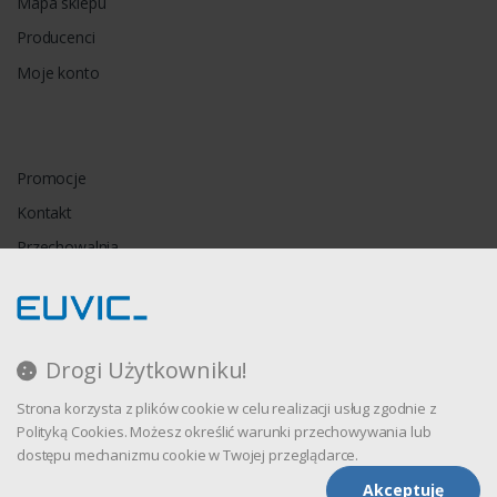
Mapa sklepu
Producenci
Moje konto
Promocje
Kontakt
Przechowalnia
Porównywarka
Drogi Użytkowniku!
Regulamin
Strona korzysta z plików cookie w celu realizacji usług zgodnie z
Polityka prywatności
Polityką Cookies. Możesz określić warunki przechowywania lub
dostępu mechanizmu cookie w Twojej przeglądarce.
Akceptuję