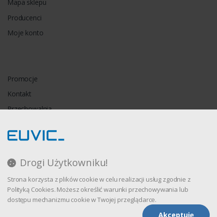
Mapa sklepu
Producenci
Moje konto
Promocje
Kontakt
Przechowalnia
Porównywarka
Drogi Użytkowniku!
Regulamin
Strona korzysta z plików cookie w celu realizacji usług zgodnie z
Polityka prywatności
Polityką Cookies. Możesz określić warunki przechowywania lub
dostępu mechanizmu cookie w Twojej przeglądarce.
Akceptuję