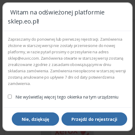
Witam na odświeżonej platformie
sklep.eo.pl!
Strona główna
Części zamienne
Części do drukarek i kopiarek
Xerox 121K41600 - ELEC MAGNETIC
Zapraszamy do ponownej lub pierwszej rejestracji. Zamówienia
złożone w starszej wersji nie zostały przeniesione do nowej
platformy, w razie pytań prosimy o przesyłanie na adres
sklep@euvic.com. Zamówienia otwarte w starszej wersji zostaną
zrealizowane zgodnie z zasadami obowiązującymi w dniu
składania zamówienia. Zamówienia nieopłacone w starszej wersji
zostaną anulowane po upływie 7 dni od daty potwierdzenia
zamówienia.
Nie wyświetlaj więcej tego okienka na tym urządzeniu
Nie, dziękuję
Przejdź do rejestracji