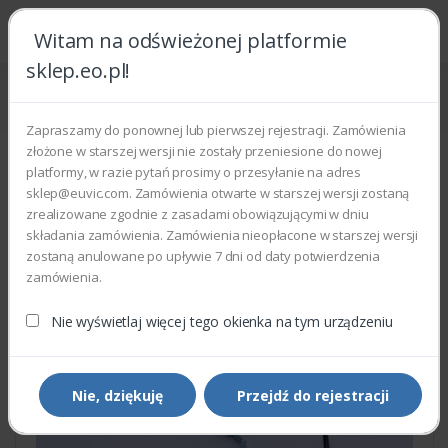
Witam na odświeżonej platformie
sklep.eo.pl!
Strona główna
Części zamienne
Części do drukarek i kopiarek
Xerox 121N01168 - PICK UP SOLENOID
Zapraszamy do ponownej lub pierwszej rejestracji. Zamówienia
złożone w starszej wersji nie zostały przeniesione do nowej
platformy, w razie pytań prosimy o przesyłanie na adres
sklep@euvic.com. Zamówienia otwarte w starszej wersji zostaną
zrealizowane zgodnie z zasadami obowiązującymi w dniu
składania zamówienia. Zamówienia nieopłacone w starszej wersji
zostaną anulowane po upływie 7 dni od daty potwierdzenia
zamówienia.
Nie wyświetlaj więcej tego okienka na tym urządzeniu
Nie, dziękuję
Przejdź do rejestracji