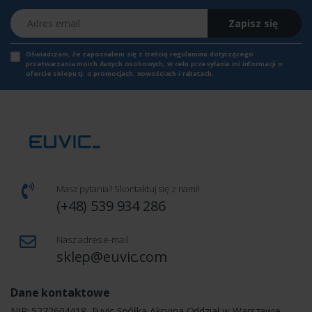
Adres email
Zapisz się
Oświadczam, że zapoznałem się z
treścią regulaminu
dotyczącego
przetwarzania moich danych osobowych, w celu przesyłania mi informacji o
ofercie sklepu tj. o promocjach, nowościach i rabatach.
Masz pytania? Skontaktuj się z nami!
(+48) 539 934 286
Nasz adres e-mail
sklep@euvic.com
Dane kontaktowe
NIP: 5272604418, Euvic Spółka Akcyjna Oddział w Warszawie,