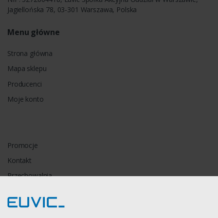
Jagiellońska 78, 03-301 Warszawa, Polska
Menu główne
Strona główna
Mapa sklepu
Producenci
Moje konto
Promocje
Kontakt
Przechowalnia