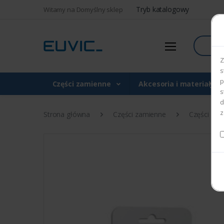
Tryb katalogowy
Witamy na Domyślny sklep
Szukaj
Z
s
p
Części zamienne
Akcesoria i materiały 
s
d
z
Strona główna
Części zamienne
Części do d