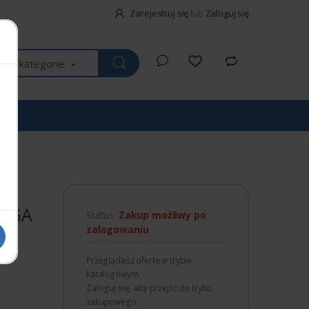
Zarejestruj się
lub
Zaloguj się
kie kategorie
SVGA
Status:
Zakup możliwy po
zalogowaniu
Przeglądasz ofertę w trybie
katalogowym.
Zaloguj się, aby przejść do trybu
zakupowego.