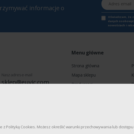
Adres email
otrzymywać informacje o
Oświadczam, że 
danych osobowych,
nowościach i raba
Menu główne
Strona główna
P
Nasz adres e-mail
Mapa sklepu
K
sklep@euvic.com
Producenci
P
Moje konto
wie, Jagiellońska 78, 03-301
dnie z Polityką Cookies. Możesz określić warunki przechowywania lub dostę