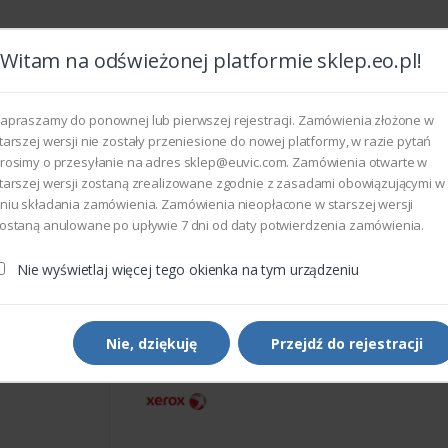
Witam na odświeżonej platformie sklep.eo.pl!
Wszyst
apraszamy do ponownej lub pierwszej rejestracji. Zamówienia złożone w
tarszej wersji nie zostały przeniesione do nowej platformy, w razie pytań
rosimy o przesyłanie na adres sklep@euvic.com. Zamówienia otwarte w
eksploatacyjne
tarszej wersji zostaną zrealizowane zgodnie z zasadami obowiązującymi w
niu składania zamówienia. Zamówienia nieopłacone w starszej wersji
ostaną anulowane po upływie 7 dni od daty potwierdzenia zamówienia.
rukarek i kopiarek
Xerox 123K97440 - 8.4 ST SVGA LCD
Nie wyświetlaj więcej tego okienka na tym urządzeniu
Części do drukarek i kopiarek
Xerox 123K97440 - 8.4 ST 
LCD
Nie, dziękuję
Przejdź do rejestracji