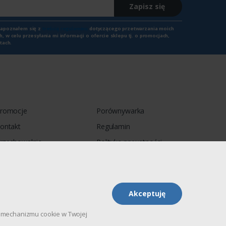
Zapisz się
zapoznałem się z
treścią regulaminu
dotyczącego przetwarzania moich
 w celu przesyłania mi informacji o ofercie sklepu tj. o promocjach,
tach.
romocje
Porównywarka
ontakt
Regulamin
rzechowalnia
Polityka prywatności
Akceptuję
pu mechanizmu cookie w Twojej