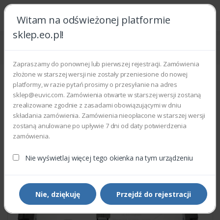
Witam na odświeżonej platformie
sklep.eo.pl!
Strona główna
Części zamienne
Części do drukarek i kopiarek
Xerox 126N00340 - FUSER UNIT 220V
Zapraszamy do ponownej lub pierwszej rejestracji. Zamówienia
złożone w starszej wersji nie zostały przeniesione do nowej
platformy, w razie pytań prosimy o przesyłanie na adres
sklep@euvic.com. Zamówienia otwarte w starszej wersji zostaną
zrealizowane zgodnie z zasadami obowiązującymi w dniu
składania zamówienia. Zamówienia nieopłacone w starszej wersji
zostaną anulowane po upływie 7 dni od daty potwierdzenia
zamówienia.
Nie wyświetlaj więcej tego okienka na tym urządzeniu
Nie, dziękuję
Przejdź do rejestracji