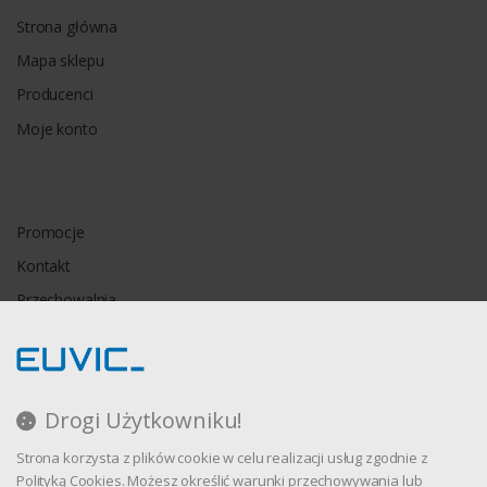
Strona główna
Mapa sklepu
Producenci
Moje konto
Promocje
Kontakt
Przechowalnia
Porównywarka
Drogi Użytkowniku!
Regulamin
Strona korzysta z plików cookie w celu realizacji usług zgodnie z
Polityka prywatności
Polityką Cookies. Możesz określić warunki przechowywania lub