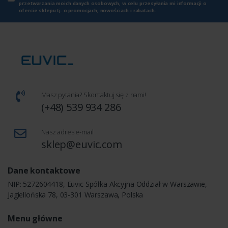
przetwarzania moich danych osobowych, w celu przesyłania mi informacji o
ofercie sklepu tj. o promocjach, nowościach i rabatach.
Masz pytania? Skontaktuj się z nami!
(+48) 539 934 286
Nasz adres e-mail
sklep@euvic.com
Dane kontaktowe
NIP: 5272604418, Euvic Spółka Akcyjna Oddział w Warszawie,
Jagiellońska 78, 03-301 Warszawa, Polska
Menu główne