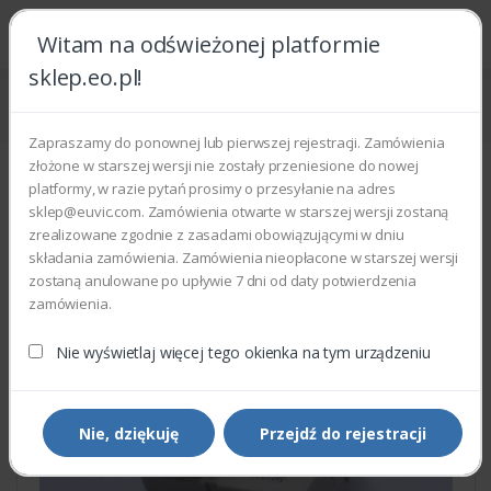
Witam na odświeżonej platformie
sklep.eo.pl!
Strona główna
Części zamienne
Części do drukarek i kopiarek
Xerox 127E17160 - MOTOR MEDIA LIFT
Zapraszamy do ponownej lub pierwszej rejestracji. Zamówienia
złożone w starszej wersji nie zostały przeniesione do nowej
platformy, w razie pytań prosimy o przesyłanie na adres
sklep@euvic.com. Zamówienia otwarte w starszej wersji zostaną
zrealizowane zgodnie z zasadami obowiązującymi w dniu
składania zamówienia. Zamówienia nieopłacone w starszej wersji
zostaną anulowane po upływie 7 dni od daty potwierdzenia
zamówienia.
Nie wyświetlaj więcej tego okienka na tym urządzeniu
Nie, dziękuję
Przejdź do rejestracji