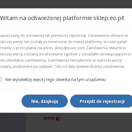
Witam na odświeżonej platformie sklep.eo.pl!
Wszyst
apraszamy do ponownej lub pierwszej rejestracji. Zamówienia złożone w
tarszej wersji nie zostały przeniesione do nowej platformy, w razie pytań
rosimy o przesyłanie na adres sklep@euvic.com. Zamówienia otwarte w
eksploatacyjne
tarszej wersji zostaną zrealizowane zgodnie z zasadami obowiązującymi w
niu składania zamówienia. Zamówienia nieopłacone w starszej wersji
ostaną anulowane po upływie 7 dni od daty potwierdzenia zamówienia.
rukarek i kopiarek
Xerox 127K56520 - MOTOR ASSEMBLY Y-AX
Nie wyświetlaj więcej tego okienka na tym urządzeniu
Części do drukarek i kopiarek
Xerox 127K56520 - MOTOR
ASSEMBLY Y-AXIS
Nie, dziękuję
Przejdź do rejestracji