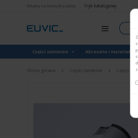
Tryb katalogowy
Witamy na Domyślny sklep
Szukaj
Z
s
p
Części zamienne
Akcesoria i materiały 
s
d
z
Strona główna
Części zamienne
Części do d