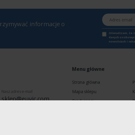
Adres email
otrzymywać informacje o
Oświadczam, że 
danych osobowych,
nowościach i raba
Menu główne
Strona główna
P
Nasz adres e-mail
Mapa sklepu
K
sklep@euvic.com
Producenci
P
Moje konto
wie, Jagiellońska 78, 03-301