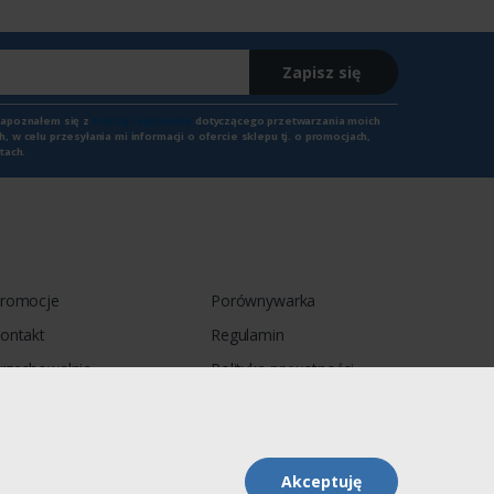
Zapisz się
zapoznałem się z
treścią regulaminu
dotyczącego przetwarzania moich
 w celu przesyłania mi informacji o ofercie sklepu tj. o promocjach,
tach.
romocje
Porównywarka
ontakt
Regulamin
rzechowalnia
Polityka prywatności
Akceptuję