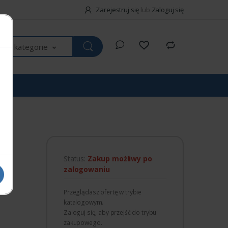
Zarejestruj się
lub
Zaloguj się
kie kategorie
IS
Status:
Zakup możliwy po
zalogowaniu
Przeglądasz ofertę w trybie
katalogowym.
Zaloguj się, aby przejść do trybu
zakupowego.