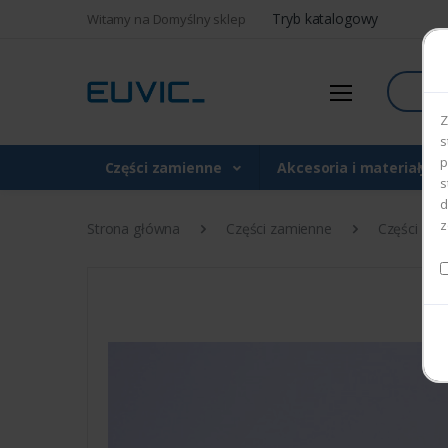
Tryb katalogowy
Witamy na Domyślny sklep
Szukaj
Z
s
p
Części zamienne
Akcesoria i materiały 
s
d
z
Strona główna
Części zamienne
Części do d