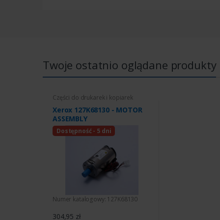
Twoje ostatnio oglądane produkty
Części do drukarek i kopiarek
Xerox 127K68130 - MOTOR
ASSEMBLY
Dostępność - 5 dni
Numer katalogowy: 127K68130
304,95 zł