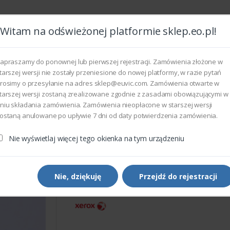
Witam na odświeżonej platformie sklep.eo.pl!
Wszyst
apraszamy do ponownej lub pierwszej rejestracji. Zamówienia złożone w
tarszej wersji nie zostały przeniesione do nowej platformy, w razie pytań
rosimy o przesyłanie na adres sklep@euvic.com. Zamówienia otwarte w
eksploatacyjne
tarszej wersji zostaną zrealizowane zgodnie z zasadami obowiązującymi w
niu składania zamówienia. Zamówienia nieopłacone w starszej wersji
ostaną anulowane po upływie 7 dni od daty potwierdzenia zamówienia.
rukarek i kopiarek
Xerox 127K68130 - MOTOR ASSEMBLY
Nie wyświetlaj więcej tego okienka na tym urządzeniu
Części do drukarek i kopiarek
Xerox 127K68130 - MOTOR
ASSEMBLY
Nie, dziękuję
Przejdź do rejestracji