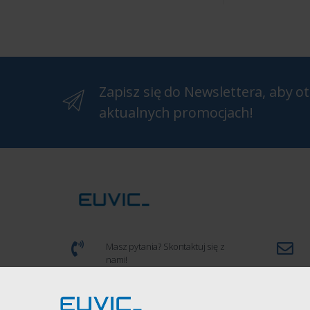
Zapisz się do Newslettera, aby 
aktualnych promocjach!
Masz pytania? Skontaktuj się z
nami!
(+48) 539 934 286