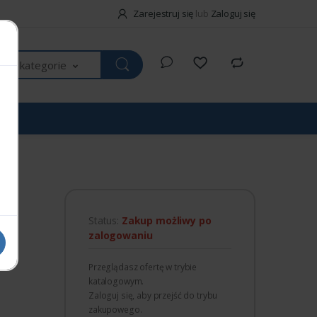
Zarejestruj się
lub
Zaloguj się
kie kategorie
Status:
Zakup możliwy po
zalogowaniu
Przeglądasz ofertę w trybie
katalogowym.
Zaloguj się, aby przejść do trybu
zakupowego.