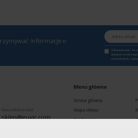
Adres email
otrzymywać informacje o
Oświadczam, że 
danych osobowych,
nowościach i raba
Menu główne
Strona główna
P
Nasz adres e-mail
Mapa sklepu
K
sklep@euvic.com
Producenci
P
Moje konto