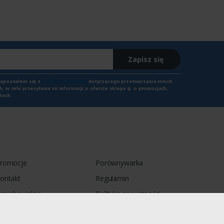
Zapisz się
zapoznałem się z
treścią regulaminu
dotyczącego przetwarzania moich
 w celu przesyłania mi informacji o ofercie sklepu tj. o promocjach,
tach.
romocje
Porównywarka
ontakt
Regulamin
rzechowalnia
Polityka prywatności