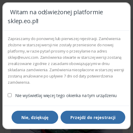
Witam na odświeżonej platformie
sklep.eo.pl!
Strona główna
Części zamienne
Części do drukarek i kopiarek
Xerox 127N07389 - DEVELOPER MOTOR UNIT
Zapraszamy do ponownej lub pierwszej rejestracji. Zamówienia
złożone w starszej wersji nie zostały przeniesione do nowej
platformy, w razie pytań prosimy o przesyłanie na adres
sklep@euvic.com. Zamówienia otwarte w starszej wersji zostaną
zrealizowane zgodnie z zasadami obowiązującymi w dniu
składania zamówienia. Zamówienia nieopłacone w starszej wersji
zostaną anulowane po upływie 7 dni od daty potwierdzenia
zamówienia.
Nie wyświetlaj więcej tego okienka na tym urządzeniu
Nie, dziękuję
Przejdź do rejestracji