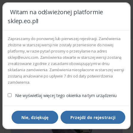
Witam na odświeżonej platformie
sklep.eo.pl!
Strona główna
Części zamienne
Części do drukarek i kopiarek
Xerox 127N07574 - BRUSHLESS MOTOR
Zapraszamy do ponownej lub pierwszej rejestracji. Zamówienia
złożone w starszej wersji nie zostały przeniesione do nowej
platformy, w razie pytań prosimy o przesyłanie na adres
sklep@euvic.com. Zamówienia otwarte w starszej wersji zostaną
zrealizowane zgodnie z zasadami obowiązującymi w dniu
składania zamówienia. Zamówienia nieopłacone w starszej wersji
zostaną anulowane po upływie 7 dni od daty potwierdzenia
zamówienia.
Nie wyświetlaj więcej tego okienka na tym urządzeniu
Nie, dziękuję
Przejdź do rejestracji