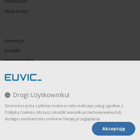
Producenci
Moje konto
Promocje
Kontakt
Przechowalnia
Porównywarka
Drogi Użytkowniku!
Regulamin
Strona korzysta z plików cookie w celu realizacji usług zgodnie z
Polityka prywatności
Polityką Cookies. Możesz określić warunki przechowywania lub
dostępu mechanizmu cookie w Twojej przeglądarce.
Akceptuję
Oprogramowanie sklepu internetowego dostarcza
CStore.pl