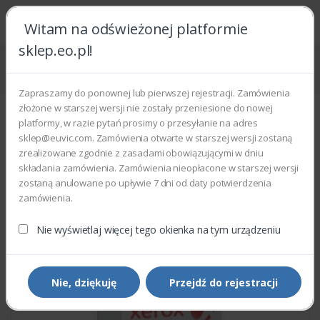
Witam na odświeżonej platformie
sklep.eo.pl!
Strona główna
Części zamienne
Części do drukarek i kopiarek
Xerox 130E10090 - PHOTO SENSOR
Zapraszamy do ponownej lub pierwszej rejestracji. Zamówienia
złożone w starszej wersji nie zostały przeniesione do nowej
platformy, w razie pytań prosimy o przesyłanie na adres
sklep@euvic.com. Zamówienia otwarte w starszej wersji zostaną
zrealizowane zgodnie z zasadami obowiązującymi w dniu
składania zamówienia. Zamówienia nieopłacone w starszej wersji
zostaną anulowane po upływie 7 dni od daty potwierdzenia
zamówienia.
Nie wyświetlaj więcej tego okienka na tym urządzeniu
Nie, dziękuję
Przejdź do rejestracji