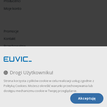
Producenci
Moje konto
Promocje
Kontakt
Przechowalnia
Porównywarka
Drogi Użytkowniku!
Regulamin
Strona korzysta z plików cookie w celu realizacji usług zgodnie z
Polityka prywatności
Polityką Cookies. Możesz określić warunki przechowywania lub
dostępu mechanizmu cookie w Twojej przeglądarce.
Akceptuję
Oprogramowanie sklepu internetowego dostarcza
CStore.pl