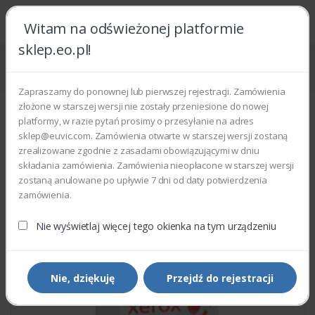
Witam na odświeżonej platformie
sklep.eo.pl!
Strona główna
Części zamienne
Części do drukarek i kopiarek
Xerox 130N01366 - PICK UP ROLLER
Zapraszamy do ponownej lub pierwszej rejestracji. Zamówienia
złożone w starszej wersji nie zostały przeniesione do nowej
platformy, w razie pytań prosimy o przesyłanie na adres
sklep@euvic.com. Zamówienia otwarte w starszej wersji zostaną
zrealizowane zgodnie z zasadami obowiązującymi w dniu
składania zamówienia. Zamówienia nieopłacone w starszej wersji
zostaną anulowane po upływie 7 dni od daty potwierdzenia
zamówienia.
Nie wyświetlaj więcej tego okienka na tym urządzeniu
Nie, dziękuję
Przejdź do rejestracji