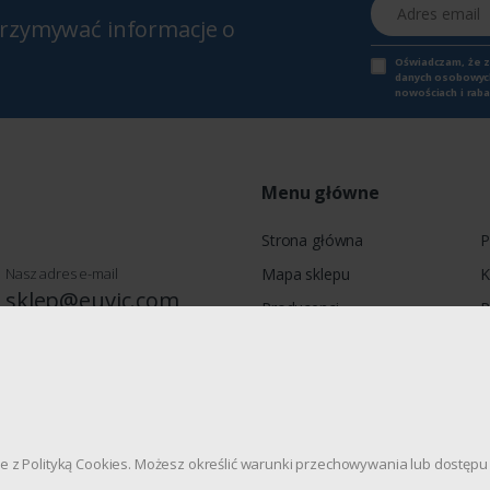
Adres email
otrzymywać informacje o
Oświadczam, że 
danych osobowych,
nowościach i raba
Menu główne
Strona główna
P
Nasz adres e-mail
Mapa sklepu
K
sklep@euvic.com
Producenci
P
Moje konto
wie, Jagiellońska 78, 03-301
dnie z Polityką Cookies. Możesz określić warunki przechowywania lub dostę