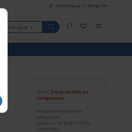
Zarejestruj się
lub
Zaloguj się
kie kategorie
OR
CT
Status:
Zakup możliwy po
zalogowaniu
Przeglądasz ofertę w trybie
katalogowym.
Zaloguj się, aby przejść do trybu
zakupowego.