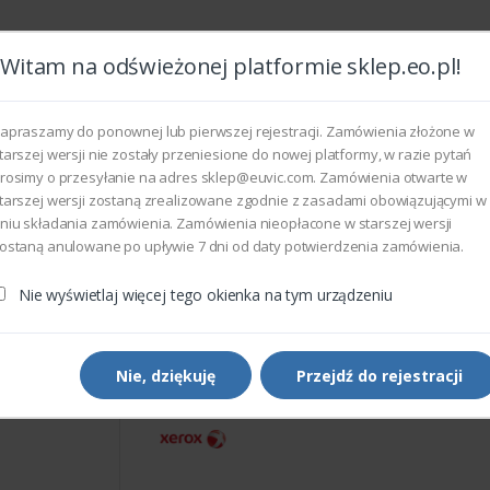
Witam na odświeżonej platformie sklep.eo.pl!
Wszyst
apraszamy do ponownej lub pierwszej rejestracji. Zamówienia złożone w
tarszej wersji nie zostały przeniesione do nowej platformy, w razie pytań
rosimy o przesyłanie na adres sklep@euvic.com. Zamówienia otwarte w
eksploatacyjne
tarszej wersji zostaną zrealizowane zgodnie z zasadami obowiązującymi w
niu składania zamówienia. Zamówienia nieopłacone w starszej wersji
ostaną anulowane po upływie 7 dni od daty potwierdzenia zamówienia.
rukarek i kopiarek
Xerox 130N01570 - CONTACT IMAGE SENS
Nie wyświetlaj więcej tego okienka na tym urządzeniu
Części do drukarek i kopiarek
Xerox 130N01570 - CONTA
IMAGE SENSOR
Nie, dziękuję
Przejdź do rejestracji