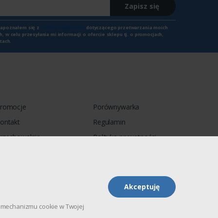
Zapisz się
zapoznałem się z
treścią regulaminu
dotyczącego przetwarzania moich
 w celu przesyłania mi informacji o ofercie sklepu tj. o promocjach,
tach.
romocje
Porównywarka
ontakt
Regulamin
rzechowalnia
Polityka prywatności
Akceptuję
pu mechanizmu cookie w Twojej