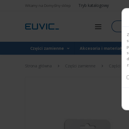
Tryb katalogowy
Witamy na Domyślny sklep
Szukaj
Z
s
p
Części zamienne
Akcesoria i materiały 
s
d
z
Strona główna
Części zamienne
Części do d