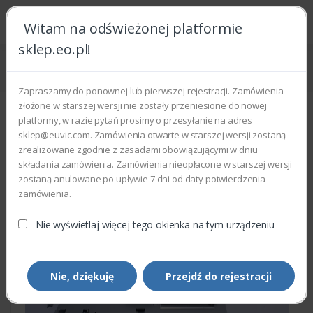
Witam na odświeżonej platformie
sklep.eo.pl!
Strona główna
Części zamienne
Części do drukarek i kopiarek
Xerox 130N01630 - PICK UP ASSEMBLY
Zapraszamy do ponownej lub pierwszej rejestracji. Zamówienia
złożone w starszej wersji nie zostały przeniesione do nowej
platformy, w razie pytań prosimy o przesyłanie na adres
sklep@euvic.com. Zamówienia otwarte w starszej wersji zostaną
zrealizowane zgodnie z zasadami obowiązującymi w dniu
składania zamówienia. Zamówienia nieopłacone w starszej wersji
zostaną anulowane po upływie 7 dni od daty potwierdzenia
zamówienia.
Nie wyświetlaj więcej tego okienka na tym urządzeniu
Nie, dziękuję
Przejdź do rejestracji