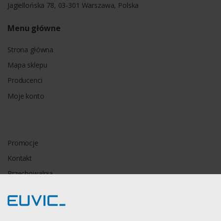
Jagiellońska 78, 03-301 Warszawa, Polska
Menu główne
Strona główna
Mapa sklepu
Producenci
Moje konto
Promocje
Kontakt
Przechowalnia
Porównywarka