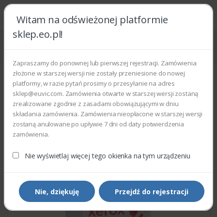
Witam na odświeżonej platformie
sklep.eo.pl!
Strona główna
Części zamienne
Części do drukarek i kopiarek
Xerox 133N23230 - CCD MODULE
Zapraszamy do ponownej lub pierwszej rejestracji. Zamówienia
złożone w starszej wersji nie zostały przeniesione do nowej
platformy, w razie pytań prosimy o przesyłanie na adres
sklep@euvic.com. Zamówienia otwarte w starszej wersji zostaną
zrealizowane zgodnie z zasadami obowiązującymi w dniu
składania zamówienia. Zamówienia nieopłacone w starszej wersji
zostaną anulowane po upływie 7 dni od daty potwierdzenia
zamówienia.
Nie wyświetlaj więcej tego okienka na tym urządzeniu
Nie, dziękuję
Przejdź do rejestracji