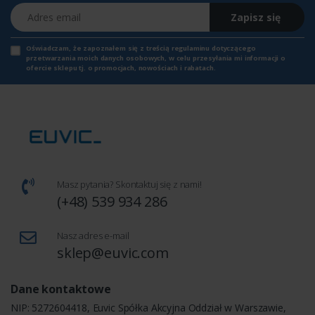
Adres email
Zapisz się
Oświadczam, że zapoznałem się z
treścią regulaminu
dotyczącego
przetwarzania moich danych osobowych, w celu przesyłania mi informacji o
ofercie sklepu tj. o promocjach, nowościach i rabatach.
Masz pytania? Skontaktuj się z nami!
(+48) 539 934 286
Nasz adres e-mail
sklep@euvic.com
Dane kontaktowe
NIP: 5272604418, Euvic Spółka Akcyjna Oddział w Warszawie,