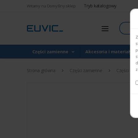
Tryb katalogowy
Witamy na Domyślny sklep
Szukaj
Z
s
p
Części zamienne
Akcesoria i materiały 
s
d
z
Strona główna
Części zamienne
Części do d