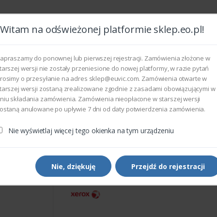
Witam na odświeżonej platformie sklep.eo.pl!
Wszyst
apraszamy do ponownej lub pierwszej rejestracji. Zamówienia złożone w
tarszej wersji nie zostały przeniesione do nowej platformy, w razie pytań
rosimy o przesyłanie na adres sklep@euvic.com. Zamówienia otwarte w
eksploatacyjne
tarszej wersji zostaną zrealizowane zgodnie z zasadami obowiązującymi w
niu składania zamówienia. Zamówienia nieopłacone w starszej wersji
ostaną anulowane po upływie 7 dni od daty potwierdzenia zamówienia.
rukarek i kopiarek
Xerox 140N63411 - PBA CONTROLLER
Nie wyświetlaj więcej tego okienka na tym urządzeniu
Części do drukarek i kopiarek
Xerox 140N63411 - PBA
CONTROLLER
Nie, dziękuję
Przejdź do rejestracji