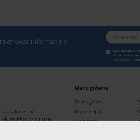
Adres email
otrzymywać informacje o
Oświadczam, że 
danych osobowych,
nowościach i raba
Menu główne
Strona główna
P
Nasz adres e-mail
Mapa sklepu
K
sklep@euvic.com
Producenci
P
Moje konto