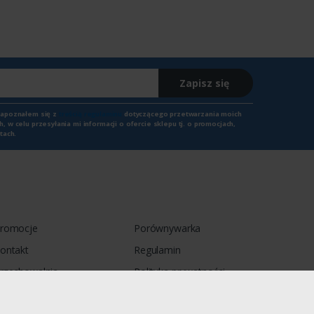
Zapisz się
zapoznałem się z
treścią regulaminu
dotyczącego przetwarzania moich
 w celu przesyłania mi informacji o ofercie sklepu tj. o promocjach,
tach.
romocje
Porównywarka
ontakt
Regulamin
rzechowalnia
Polityka prywatności