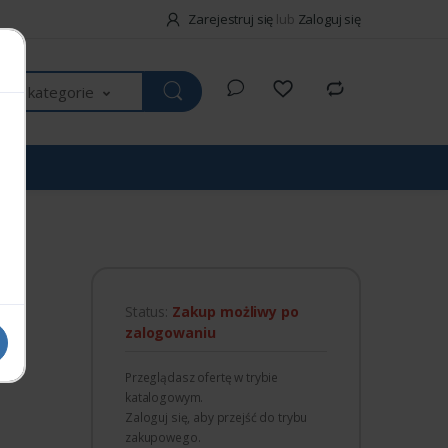
Zarejestruj się
lub
Zaloguj się
kie kategorie
Status:
Zakup możliwy po
zalogowaniu
Przeglądasz ofertę w trybie
katalogowym.
Zaloguj się, aby przejść do trybu
zakupowego.