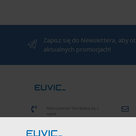
Zapisz się do Newslettera, aby 
aktualnych promocjach!
Masz pytania? Skontaktuj się z
nami!
(+48) 539 934 286