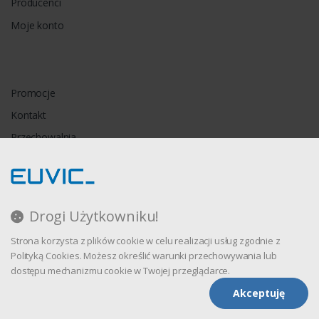
Producenci
Moje konto
Promocje
Kontakt
Przechowalnia
Porównywarka
Drogi Użytkowniku!
Regulamin
Strona korzysta z plików cookie w celu realizacji usług zgodnie z
Polityka prywatności
Polityką Cookies. Możesz określić warunki przechowywania lub
dostępu mechanizmu cookie w Twojej przeglądarce.
Akceptuję
Oprogramowanie sklepu internetowego dostarcza
CStore.pl