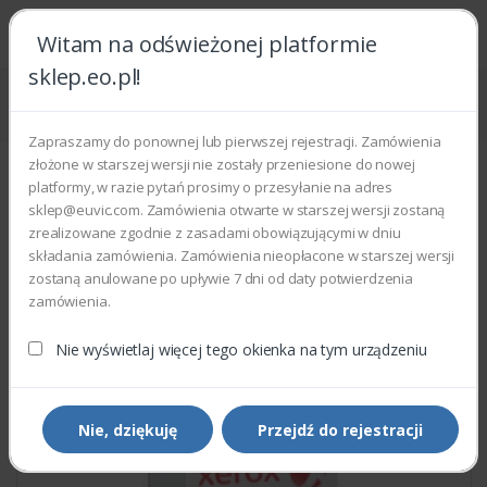
Witam na odświeżonej platformie
sklep.eo.pl!
Strona główna
Części zamienne
Części do drukarek i kopiarek
Xerox 140N63679 - PBA MAIN
Zapraszamy do ponownej lub pierwszej rejestracji. Zamówienia
złożone w starszej wersji nie zostały przeniesione do nowej
platformy, w razie pytań prosimy o przesyłanie na adres
sklep@euvic.com. Zamówienia otwarte w starszej wersji zostaną
zrealizowane zgodnie z zasadami obowiązującymi w dniu
składania zamówienia. Zamówienia nieopłacone w starszej wersji
zostaną anulowane po upływie 7 dni od daty potwierdzenia
zamówienia.
Nie wyświetlaj więcej tego okienka na tym urządzeniu
Nie, dziękuję
Przejdź do rejestracji