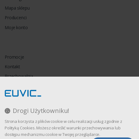
Mapa sklepu
Producenci
Moje konto
Promocje
Kontakt
Przechowalnia
Porównywarka
Drogi Użytkowniku!
Regulamin
Strona korzysta z plików cookie w celu realizacji usług zgodnie z
Polityka prywatności
Polityką Cookies. Możesz określić warunki przechowywania lub
dostępu mechanizmu cookie w Twojej przeglądarce.