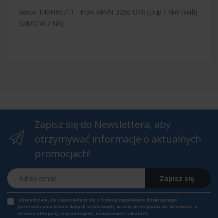
Xerox 140N63711 - PBA MAIN 3260 DNI (Dup / NW /Wifi)
(DMO W / NA)
Zapisz się do Newslettera, aby
otrzymywać informacje o aktualnych
promocjach!
Adres email
Zapisz się
Oświadczam, że zapoznałem się z
treścią regulaminu
dotyczącego
przetwarzania moich danych osobowych, w celu przesyłania mi informacji o
ofercie sklepu tj. o promocjach, nowościach i rabatach.