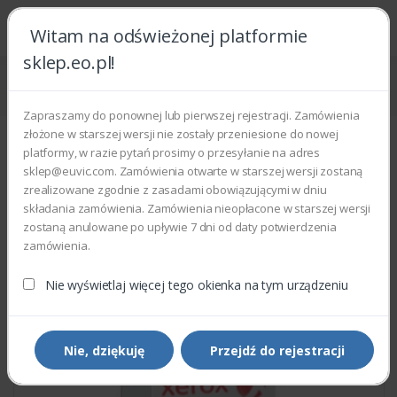
Witam na odświeżonej platformie
sklep.eo.pl!
Strona główna
Części zamienne
Części do drukarek i kopiarek
Xerox 140N63711 - PBA MAIN 3260 DNI
Zapraszamy do ponownej lub pierwszej rejestracji. Zamówienia
złożone w starszej wersji nie zostały przeniesione do nowej
platformy, w razie pytań prosimy o przesyłanie na adres
sklep@euvic.com. Zamówienia otwarte w starszej wersji zostaną
zrealizowane zgodnie z zasadami obowiązującymi w dniu
składania zamówienia. Zamówienia nieopłacone w starszej wersji
zostaną anulowane po upływie 7 dni od daty potwierdzenia
zamówienia.
Nie wyświetlaj więcej tego okienka na tym urządzeniu
Nie, dziękuję
Przejdź do rejestracji