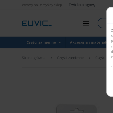
Tryb katalogowy
Witamy na Domyślny sklep
Szukaj
Z
s
p
Części zamienne
Akcesoria i materiały 
s
d
z
Strona główna
Części zamienne
Części do d