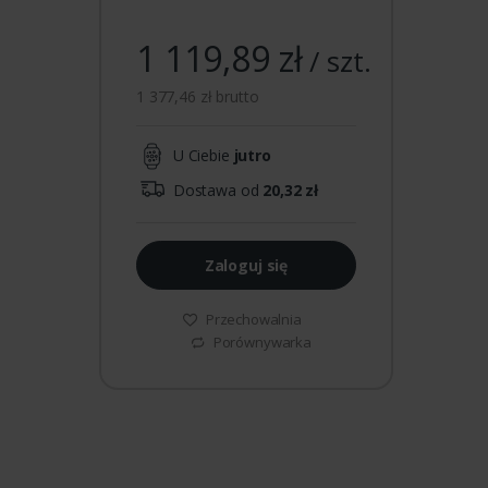
1 119,89 zł
/ szt.
1 377,46 zł brutto
U Ciebie
jutro
Dostawa od
20,32 zł
Zaloguj się
Przechowalnia
Porównywarka