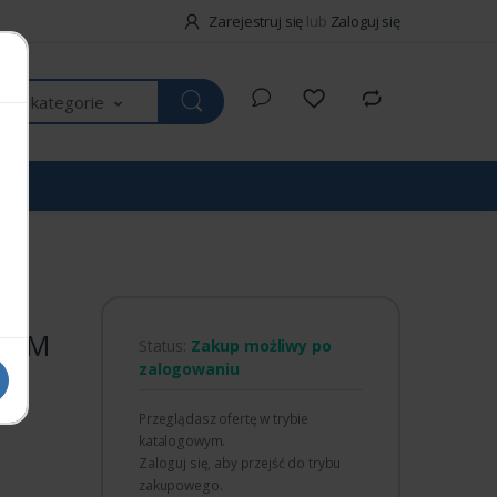
Zarejestruj się
lub
Zaloguj się
kie kategorie
STEM
Status:
Zakup możliwy po
zalogowaniu
Przeglądasz ofertę w trybie
katalogowym.
Zaloguj się, aby przejść do trybu
zakupowego.