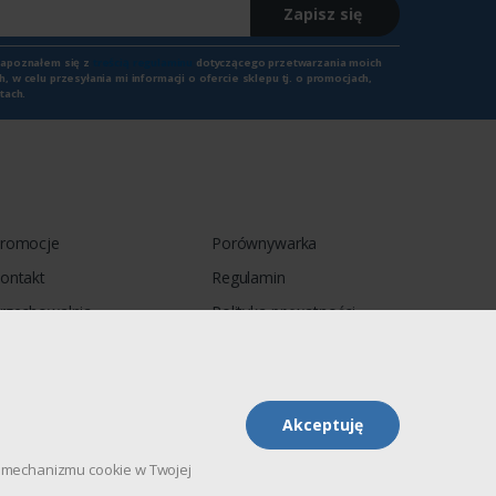
Zapisz się
zapoznałem się z
treścią regulaminu
dotyczącego przetwarzania moich
 w celu przesyłania mi informacji o ofercie sklepu tj. o promocjach,
tach.
romocje
Porównywarka
ontakt
Regulamin
rzechowalnia
Polityka prywatności
Akceptuję
pu mechanizmu cookie w Twojej