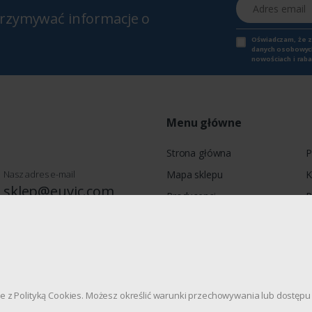
Adres email
otrzymywać informacje o
Oświadczam, że 
danych osobowych,
nowościach i raba
Menu główne
Strona główna
P
Nasz adres e-mail
Mapa sklepu
K
sklep@euvic.com
Producenci
P
Moje konto
wie, Jagiellońska 78, 03-301
dnie z Polityką Cookies. Możesz określić warunki przechowywania lub dostę