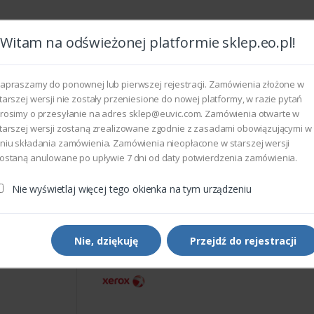
Witam na odświeżonej platformie sklep.eo.pl!
Wszyst
apraszamy do ponownej lub pierwszej rejestracji. Zamówienia złożone w
tarszej wersji nie zostały przeniesione do nowej platformy, w razie pytań
rosimy o przesyłanie na adres sklep@euvic.com. Zamówienia otwarte w
eksploatacyjne
tarszej wersji zostaną zrealizowane zgodnie z zasadami obowiązującymi w
niu składania zamówienia. Zamówienia nieopłacone w starszej wersji
ostaną anulowane po upływie 7 dni od daty potwierdzenia zamówienia.
rukarek i kopiarek
Xerox 604K08100 - OIL SYSTEM ENHA
Nie wyświetlaj więcej tego okienka na tym urządzeniu
Części do drukarek i kopiarek
Xerox 604K08100 - OIL SY
ENHA
Nie, dziękuję
Przejdź do rejestracji