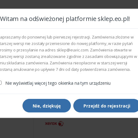
Witam na odświeżonej platformie sklep.eo.pl!
Wszyst
apraszamy do ponownej lub pierwszej rejestracji. Zamówienia złożone w
tarszej wersji nie zostały przeniesione do nowej platformy, w razie pytań
rosimy o przesyłanie na adres sklep@euvic.com. Zamówienia otwarte w
eksploatacyjne
tarszej wersji zostaną zrealizowane zgodnie z zasadami obowiązującymi w
niu składania zamówienia. Zamówienia nieopłacone w starszej wersji
ostaną anulowane po upływie 7 dni od daty potwierdzenia zamówienia.
rukarek i kopiarek
Xerox 604K41110 - LATCH 4B KIT
Nie wyświetlaj więcej tego okienka na tym urządzeniu
Części do drukarek i kopiarek
Xerox 604K41110 - LATCH 
KIT
Nie, dziękuję
Przejdź do rejestracji