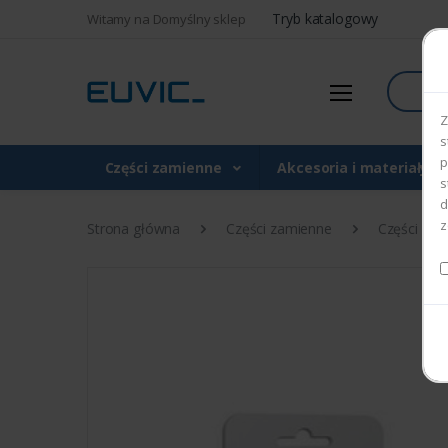
Tryb katalogowy
Witamy na Domyślny sklep
Szukaj
Z
s
p
Części zamienne
Akcesoria i materiały 
s
d
z
Strona główna
Części zamienne
Części do d