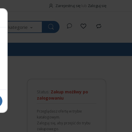
Zarejestruj się
lub
Zaloguj się
kie kategorie
4B
Status:
Zakup możliwy po
zalogowaniu
Przeglądasz ofertę w trybie
katalogowym.
Zaloguj się, aby przejść do trybu
zakupowego.