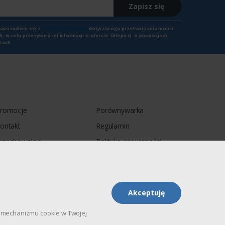
Zapisz się
zapoznałem się z
treścią regulaminu
dotyczącego przetwarzania moich
 w celu przesyłania mi informacji o ofercie sklepu tj. o promocjach,
tach.
romocje
Porównywarka
ontakt
Regulamin
rzechowalnia
Polityka prywatności
Akceptuję
pu mechanizmu cookie w Twojej