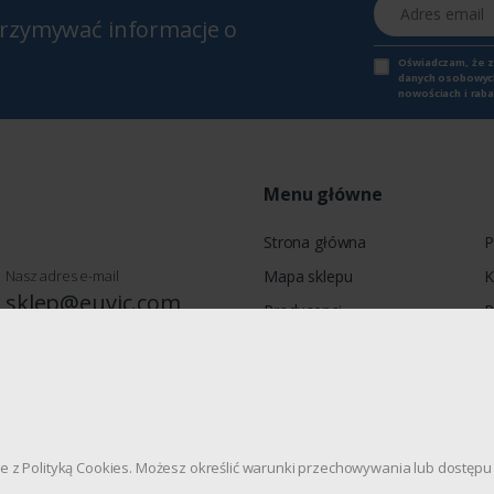
Adres email
otrzymywać informacje o
Oświadczam, że 
danych osobowych,
nowościach i raba
Menu główne
Strona główna
P
Nasz adres e-mail
Mapa sklepu
K
sklep@euvic.com
Producenci
P
Moje konto
wie, Jagiellońska 78, 03-301
dnie z Polityką Cookies. Możesz określić warunki przechowywania lub dostę