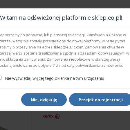
Witam na odświeżonej platformie sklep.eo.pl!
Wszyst
apraszamy do ponownej lub pierwszej rejestracji. Zamówienia złożone w
tarszej wersji nie zostały przeniesione do nowej platformy, w razie pytań
rosimy o przesyłanie na adres sklep@euvic.com. Zamówienia otwarte w
eksploatacyjne
tarszej wersji zostaną zrealizowane zgodnie z zasadami obowiązującymi w
niu składania zamówienia. Zamówienia nieopłacone w starszej wersji
ostaną anulowane po upływie 7 dni od daty potwierdzenia zamówienia.
rukarek i kopiarek
Xerox 604K54620 - HDD SPARES KIT
Nie wyświetlaj więcej tego okienka na tym urządzeniu
Części do drukarek i kopiarek
Xerox 604K54620 - HDD S
KIT
Nie, dziękuję
Przejdź do rejestracji