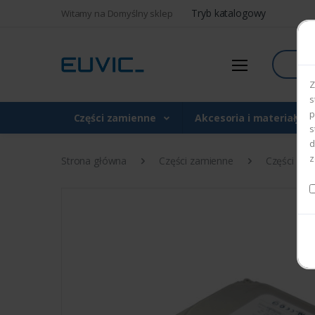
Tryb katalogowy
Witamy na Domyślny sklep
Szukaj
Z
s
p
Części zamienne
Akcesoria i materiały 
s
d
z
Strona główna
Części zamienne
Części do d