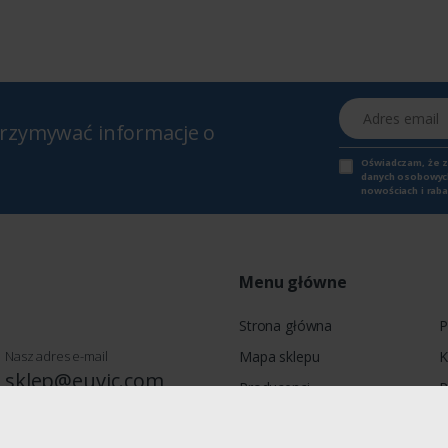
Adres email
otrzymywać informacje o
Oświadczam, że 
danych osobowych,
nowościach i raba
Menu główne
Strona główna
P
Nasz adres e-mail
Mapa sklepu
K
sklep@euvic.com
Producenci
P
Moje konto