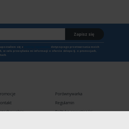
Zapisz się
zapoznałem się z
treścią regulaminu
dotyczącego przetwarzania moich
 w celu przesyłania mi informacji o ofercie sklepu tj. o promocjach,
tach.
romocje
Porównywarka
ontakt
Regulamin
rzechowalnia
Polityka prywatności