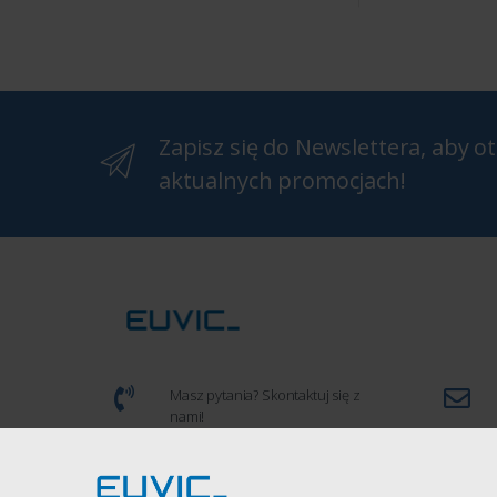
Zapisz się do Newslettera, aby 
aktualnych promocjach!
Masz pytania? Skontaktuj się z
nami!
(+48) 539 934 286