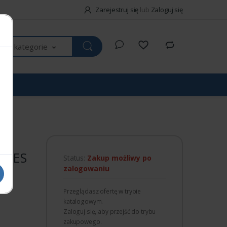
Zarejestruj się
lub
Zaloguj się
kie kategorie
PARES
Status:
Zakup możliwy po
zalogowaniu
Przeglądasz ofertę w trybie
katalogowym.
Zaloguj się, aby przejść do trybu
zakupowego.