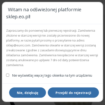
Witam na odświeżonej platformie
sklep.eo.pl!
Strona główna
Części zamienne
Części do drukarek i kopiarek
Xerox 604K76900 - REGISTRATION CLUTCH KIT
Zapraszamy do ponownej lub pierwszej rejestracji. Zamówienia
złożone w starszej wersji nie zostały przeniesione do nowej
platformy, w razie pytań prosimy o przesyłanie na adres
sklep@euvic.com. Zamówienia otwarte w starszej wersji zostaną
zrealizowane zgodnie z zasadami obowiązującymi w dniu
składania zamówienia. Zamówienia nieopłacone w starszej wersji
zostaną anulowane po upływie 7 dni od daty potwierdzenia
zamówienia.
Nie wyświetlaj więcej tego okienka na tym urządzeniu
Nie, dziękuję
Przejdź do rejestracji