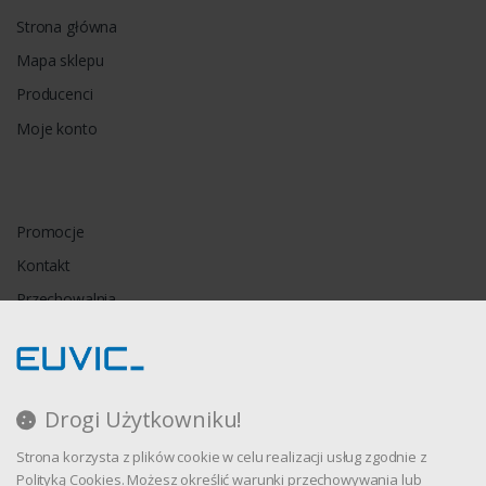
Strona główna
Mapa sklepu
Producenci
Moje konto
Promocje
Kontakt
Przechowalnia
Porównywarka
Drogi Użytkowniku!
Regulamin
Strona korzysta z plików cookie w celu realizacji usług zgodnie z
Polityka prywatności
Polityką Cookies. Możesz określić warunki przechowywania lub