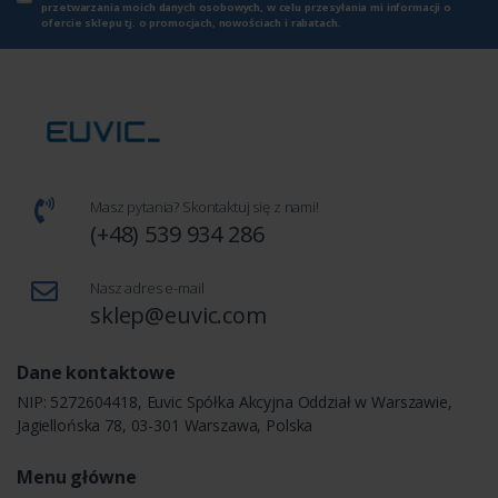
przetwarzania moich danych osobowych, w celu przesyłania mi informacji o
ofercie sklepu tj. o promocjach, nowościach i rabatach.
Masz pytania? Skontaktuj się z nami!
(+48) 539 934 286
Nasz adres e-mail
sklep@euvic.com
Dane kontaktowe
NIP: 5272604418, Euvic Spółka Akcyjna Oddział w Warszawie,
Jagiellońska 78, 03-301 Warszawa, Polska
Menu główne