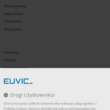
Strona główna
Mapa sklepu
Producenci
Moje konto
Promocje
Kontakt
Przechowalnia
Porównywarka
Drogi Użytkowniku!
Regulamin
Strona korzysta z plików cookie w celu realizacji usług zgodnie z
Polityka prywatności
Polityką Cookies. Możesz określić warunki przechowywania lub