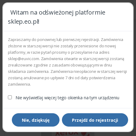
Witam na odświeżonej platformie
sklep.eo.pl!
Strona główna
Części zamienne
Części do drukarek i kopiarek
Xerox 675K38920 - DEVELOPER CYAN
Zapraszamy do ponownej lub pierwszej rejestracji. Zamówienia
złożone w starszej wersji nie zostały przeniesione do nowej
platformy, w razie pytań prosimy o przesyłanie na adres
sklep@euvic.com. Zamówienia otwarte w starszej wersji zostaną
zrealizowane zgodnie z zasadami obowiązującymi w dniu
składania zamówienia. Zamówienia nieopłacone w starszej wersji
zostaną anulowane po upływie 7 dni od daty potwierdzenia
zamówienia.
Nie wyświetlaj więcej tego okienka na tym urządzeniu
Nie, dziękuję
Przejdź do rejestracji