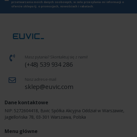
przetwarzania moich danych osobowych, w celu przesyłania mi informacji o
ofercie sklepu tj. o promocjach, nowościach i rabatach.
Masz pytania? Skontaktuj się z nami!
(+48) 539 934 286
Nasz adres e-mail
sklep@euvic.com
Dane kontaktowe
NIP: 5272604418, Euvic Spółka Akcyjna Oddział w Warszawie,
Jagiellońska 78, 03-301 Warszawa, Polska
Menu główne