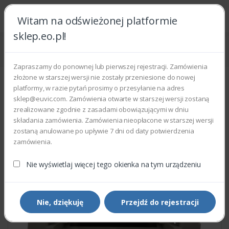
Witam na odświeżonej platformie
sklep.eo.pl!
Strona główna
Części zamienne
Części do drukarek i kopiarek
Xerox 675K81222 - Holder Separator Assembly
Zapraszamy do ponownej lub pierwszej rejestracji. Zamówienia
złożone w starszej wersji nie zostały przeniesione do nowej
platformy, w razie pytań prosimy o przesyłanie na adres
sklep@euvic.com. Zamówienia otwarte w starszej wersji zostaną
zrealizowane zgodnie z zasadami obowiązującymi w dniu
składania zamówienia. Zamówienia nieopłacone w starszej wersji
zostaną anulowane po upływie 7 dni od daty potwierdzenia
zamówienia.
Nie wyświetlaj więcej tego okienka na tym urządzeniu
Nie, dziękuję
Przejdź do rejestracji