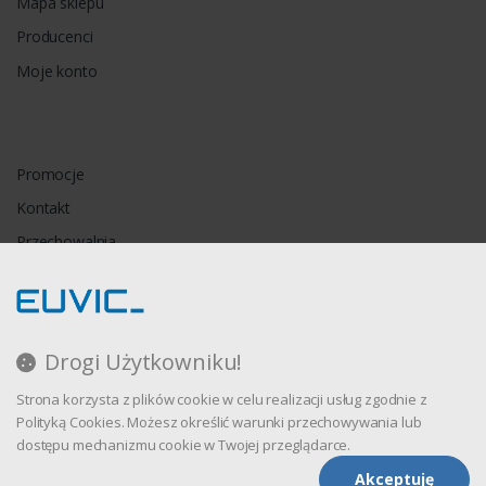
Mapa sklepu
Producenci
Moje konto
Promocje
Kontakt
Przechowalnia
Porównywarka
Drogi Użytkowniku!
Regulamin
Strona korzysta z plików cookie w celu realizacji usług zgodnie z
Polityka prywatności
Polityką Cookies. Możesz określić warunki przechowywania lub
dostępu mechanizmu cookie w Twojej przeglądarce.
Akceptuję