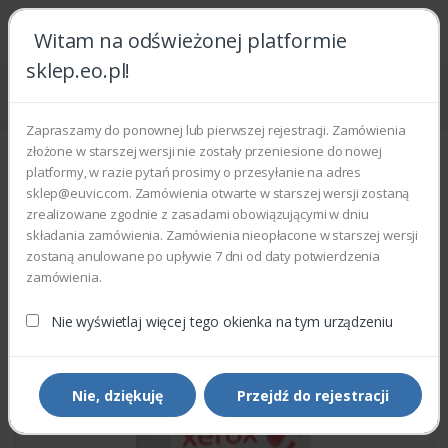
Witam na odświeżonej platformie
sklep.eo.pl!
Strona główna
Części zamienne
Części do drukarek i kopiarek
Xerox 806E18030 - REGISTRATION DRIVE ROLL
Zapraszamy do ponownej lub pierwszej rejestracji. Zamówienia
złożone w starszej wersji nie zostały przeniesione do nowej
platformy, w razie pytań prosimy o przesyłanie na adres
sklep@euvic.com. Zamówienia otwarte w starszej wersji zostaną
zrealizowane zgodnie z zasadami obowiązującymi w dniu
składania zamówienia. Zamówienia nieopłacone w starszej wersji
zostaną anulowane po upływie 7 dni od daty potwierdzenia
zamówienia.
Nie wyświetlaj więcej tego okienka na tym urządzeniu
Nie, dziękuję
Przejdź do rejestracji