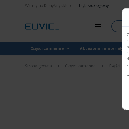
Tryb katalogowy
Witamy na Domyślny sklep
Szukaj
Z
s
p
Części zamienne
Akcesoria i materiały 
s
d
z
Strona główna
Części zamienne
Części do d