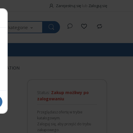
Zarejestruj się
lub
Zaloguj się
kie kategorie
ISTRATION
Status:
Zakup możliwy po
zalogowaniu
Przeglądasz ofertę w trybie
katalogowym.
Zaloguj się, aby przejść do trybu
zakupowego.