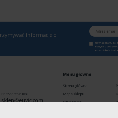
Adres email
otrzymywać informacje o
Oświadczam, że 
danych osobowych,
nowościach i raba
Menu główne
Strona główna
P
Nasz adres e-mail
Mapa sklepu
K
sklep@euvic.com
Producenci
P
Moje konto