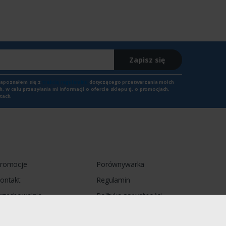
Zapisz się
zapoznałem się z
treścią regulaminu
dotyczącego przetwarzania moich
 w celu przesyłania mi informacji o ofercie sklepu tj. o promocjach,
tach.
romocje
Porównywarka
ontakt
Regulamin
rzechowalnia
Polityka prywatności