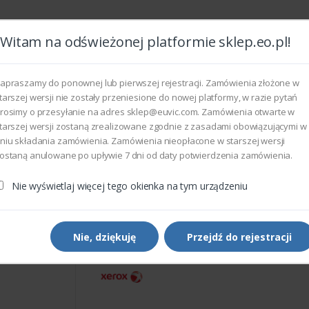
Witam na odświeżonej platformie sklep.eo.pl!
Wszyst
apraszamy do ponownej lub pierwszej rejestracji. Zamówienia złożone w
tarszej wersji nie zostały przeniesione do nowej platformy, w razie pytań
rosimy o przesyłanie na adres sklep@euvic.com. Zamówienia otwarte w
eksploatacyjne
tarszej wersji zostaną zrealizowane zgodnie z zasadami obowiązującymi w
niu składania zamówienia. Zamówienia nieopłacone w starszej wersji
ostaną anulowane po upływie 7 dni od daty potwierdzenia zamówienia.
rukarek i kopiarek
Xerox 809E91650 - SPRING ACTUATOR REG
Nie wyświetlaj więcej tego okienka na tym urządzeniu
Części do drukarek i kopiarek
Xerox 809E91650 - SPRING
ACTUATOR REGISTRATION
Nie, dziękuję
Przejdź do rejestracji