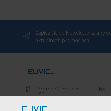
Zapisz się do Newslettera, aby 
aktualnych promocjach!
Masz pytania? Skontaktuj się z
nami!
(+48) 539 934 286