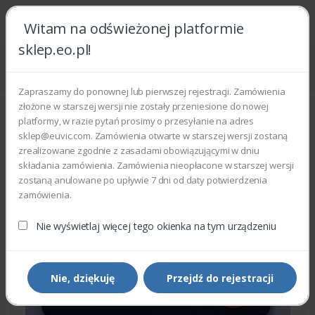
Witam na odświeżonej platformie
sklep.eo.pl!
Strona główna
Części zamienne
Części do drukarek i kopiarek
Xerox 848K01182 - OPERATION PANEL
Zapraszamy do ponownej lub pierwszej rejestracji. Zamówienia
złożone w starszej wersji nie zostały przeniesione do nowej
platformy, w razie pytań prosimy o przesyłanie na adres
sklep@euvic.com. Zamówienia otwarte w starszej wersji zostaną
zrealizowane zgodnie z zasadami obowiązującymi w dniu
składania zamówienia. Zamówienia nieopłacone w starszej wersji
zostaną anulowane po upływie 7 dni od daty potwierdzenia
zamówienia.
Nie wyświetlaj więcej tego okienka na tym urządzeniu
Nie, dziękuję
Przejdź do rejestracji