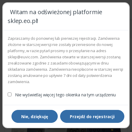
Witam na odświeżonej platformie
sklep.eo.pl!
Strona główna
Części zamienne
Części do drukarek i kopiarek
Xerox 848K46336 - CONSOLE ASSEMBLY PANEL
Zapraszamy do ponownej lub pierwszej rejestracji. Zamówienia
złożone w starszej wersji nie zostały przeniesione do nowej
platformy, w razie pytań prosimy o przesyłanie na adres
sklep@euvic.com. Zamówienia otwarte w starszej wersji zostaną
zrealizowane zgodnie z zasadami obowiązującymi w dniu
składania zamówienia. Zamówienia nieopłacone w starszej wersji
zostaną anulowane po upływie 7 dni od daty potwierdzenia
zamówienia.
Nie wyświetlaj więcej tego okienka na tym urządzeniu
Nie, dziękuję
Przejdź do rejestracji