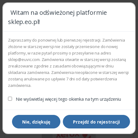
Witam na odświeżonej platformie
sklep.eo.pl!
Strona główna
Części zamienne
Części do drukarek i kopiarek
Xerox 952K00190 - JETSTAC FUSER ASM
Zapraszamy do ponownej lub pierwszej rejestracji. Zamówienia
złożone w starszej wersji nie zostały przeniesione do nowej
platformy, w razie pytań prosimy o przesyłanie na adres
sklep@euvic.com. Zamówienia otwarte w starszej wersji zostaną
zrealizowane zgodnie z zasadami obowiązującymi w dniu
składania zamówienia. Zamówienia nieopłacone w starszej wersji
zostaną anulowane po upływie 7 dni od daty potwierdzenia
zamówienia.
Nie wyświetlaj więcej tego okienka na tym urządzeniu
Nie, dziękuję
Przejdź do rejestracji