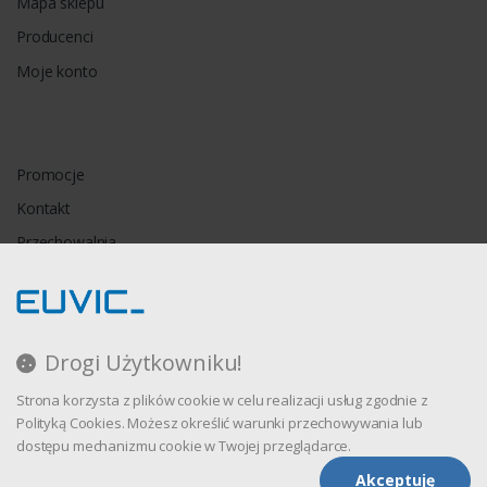
Mapa sklepu
Producenci
Moje konto
Promocje
Kontakt
Przechowalnia
Porównywarka
Drogi Użytkowniku!
Regulamin
Strona korzysta z plików cookie w celu realizacji usług zgodnie z
Polityka prywatności
Polityką Cookies. Możesz określić warunki przechowywania lub
dostępu mechanizmu cookie w Twojej przeglądarce.
Akceptuję