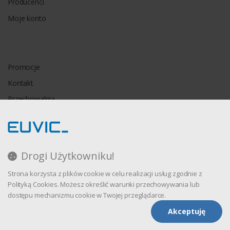
Producenci
Moje konto
Promocje
Kontakt
Przechowalnia
Porównywarka
Drogi Użytkowniku!
Regulamin
Strona korzysta z plików cookie w celu realizacji usług zgodnie z
Polityka prywatności
Polityką Cookies. Możesz określić warunki przechowywania lub
dostępu mechanizmu cookie w Twojej przeglądarce.
Akceptuję
Oprogramowanie sklepu internetowego dostarcza
CStore.pl