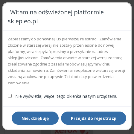
Witam na odświeżonej platformie
sklep.eo.pl!
Strona główna
Części zamienne
Części do drukarek i kopiarek
Xerox 960K01122 - HDD 2GB
Zapraszamy do ponownej lub pierwszej rejestracji. Zamówienia
złożone w starszej wersji nie zostały przeniesione do nowej
platformy, w razie pytań prosimy o przesyłanie na adres
sklep@euvic.com. Zamówienia otwarte w starszej wersji zostaną
zrealizowane zgodnie z zasadami obowiązującymi w dniu
składania zamówienia. Zamówienia nieopłacone w starszej wersji
zostaną anulowane po upływie 7 dni od daty potwierdzenia
zamówienia.
Nie wyświetlaj więcej tego okienka na tym urządzeniu
Nie, dziękuję
Przejdź do rejestracji